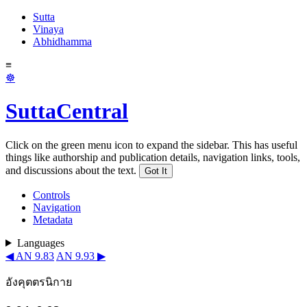
Sutta
Vinaya
Abhidhamma
≡
☸
SuttaCentral
Click on the green menu icon to expand the sidebar. This has useful
things like authorship and publication details, navigation links, tools,
and discussions about the text.
Got It
Controls
Navigation
Metadata
Languages
◀ AN 9.83
AN 9.93 ▶
อังคุตตรนิกาย