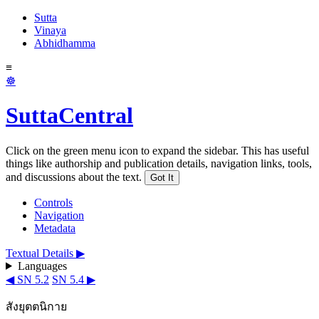
Sutta
Vinaya
Abhidhamma
≡
☸
SuttaCentral
Click on the green menu icon to expand the sidebar. This has useful
things like authorship and publication details, navigation links, tools,
and discussions about the text.
Got It
Controls
Navigation
Metadata
Textual Details ▶
Languages
◀ SN 5.2
SN 5.4 ▶
สังยุตตนิกาย