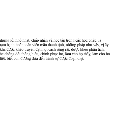
hững lỗi nhỏ nhặt, chấp nhận và học tập trong các học pháp, là
n Phạm hạnh hoàn toàn viên mãn thanh tịnh, những pháp như vậy, vị ấy
kkha được khéo truyền đạt một cách rộng rãi, được khéo phân tích,
 phe chống đối thông hiểu, chinh phục họ, làm cho họ thấy, làm cho họ
 diệt, biết con đường đưa đến tránh sự được đoạn diệt.