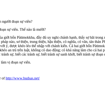
 người đoạn sự viên?
oạn sự viên. Thế nào là mười?
ủa giới bổn Pàtimokkha, đầy đủ uy nghi chánh hạnh, thấy sợ hãi trong n
 pháp nào, sơ thiện, trung thiện, hậu thiện, có nghĩa, có văn, tán thá
 với ý, được khéo léo thể nhập với chánh kiến. Cả hai giới bổn Pàtimo
c khéo an trú trên luật, không có dao động; có khả năng làm cho cả hai
tránh sự, biết các tránh sự, biết tránh sự sanh khởi, biết tránh sự đoạn
làm vị đoạn sự viên.
r of
http://www.budsas.net/