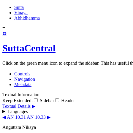
Sutta
Vinaya
Abhidhamma
≡
☸
SuttaCentral
Click on the green menu icon to expand the sidebar. This has useful thi
Controls
Navigation
Metadata
Textual Information
Keep Extended:
Sidebar
Header
Textual Details ▶
Languages
◀ AN 10.31
AN 10.33 ▶
Aṅguttara Nikāya