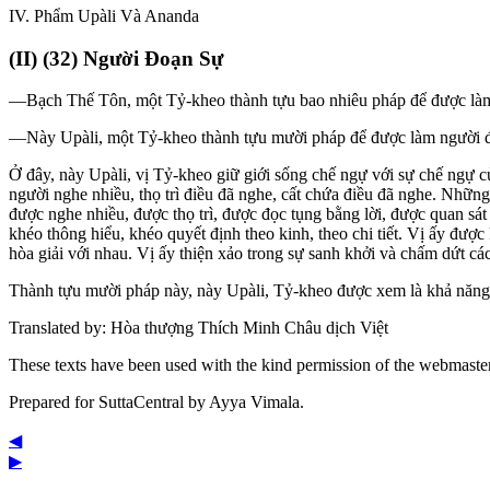
IV
. Phẩm Upàli Và Ananda
(
II
) (32) Người Ðoạn Sự
—Bạch Thế Tôn, một Tỷ-kheo thành tựu bao nhiêu pháp để được làm
—Này Upàli, một Tỷ-kheo thành tựu mười pháp để được làm người đ
Ở đây, này Upàli, vị Tỷ-kheo giữ giới sống chế ngự với sự chế ngự c
người nghe nhiều, thọ trì điều đã nghe, cất chứa điều đã nghe. Những
được nghe nhiều, được thọ trì, được đọc tụng bằng lời, được quan sát
khéo thông hiểu, khéo quyết định theo kinh, theo chi tiết. Vị ấy đượ
hòa giải với nhau. Vị ấy thiện xảo trong sự sanh khởi và chấm dứt các 
Thành tựu mười pháp này, này Upàli, Tỷ-kheo được xem là khả năng 
Translated by:
Hòa thượng Thích Minh Châu dịch Việt
These texts have been used with the kind permission of the webmaste
Prepared for SuttaCentral by
Ayya Vimala
.
◀
▶