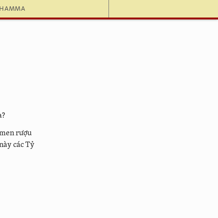
dhamma
a?
 men rượu
 này các Tỷ