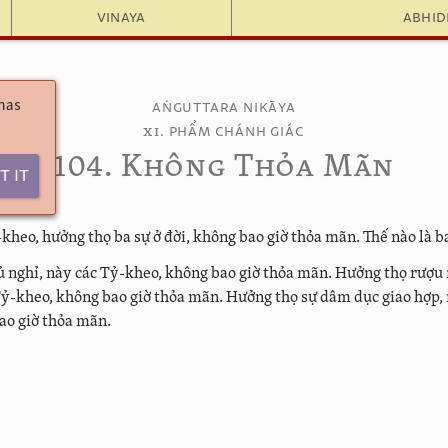
Vinaya
Abhi
 has
Aṅguttara Nikāya
XI
. Phẩm Chánh Giác
104. Không Thỏa Mãn
t It
heo, hưởng thọ ba sự ở đời, không bao giờ thỏa mãn. Thế nào là b
 nghỉ, này các Tỷ-kheo, không bao giờ thỏa mãn. Hưởng thọ rượu
Tỷ-kheo, không bao giờ thỏa mãn. Hưởng thọ sự dâm dục giao hợp,
ao giờ thỏa mãn.