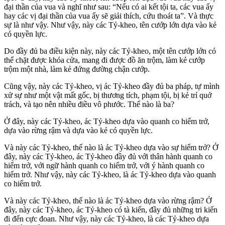
đại thần của vua và nghĩ như sau: “Nếu có ai kết tội ta, các vua ấy
hay các vị đại thần của vua ấy sẽ giải thích, cứu thoát ta”. Và thực
sự là như vậy. Như vậy, này các Tỷ-kheo, tên cướp lớn dựa vào kẻ
có quyền lực.
Do đầy đủ ba điều kiện này, này các Tỷ-kheo, một tên cướp lớn có
thể chặt được khóa cửa, mang đi được đồ ăn trộm, làm kẻ cướp
trộm một nhà, làm kẻ đứng đường chận cướp.
Cũng vậy, này các Tỷ-kheo, vị ác Tỷ-kheo đầy đủ ba pháp, tự mình
xử sự như một vật mất gốc, bị thương tích, phạm tội, bị kẻ trí quở
trách, và tạo nên nhiều điều vô phước. Thế nào là ba?
Ở đây, này các Tỷ-kheo, ác Tỷ-kheo dựa vào quanh co hiểm trở,
dựa vào rừng rậm và dựa vào kẻ có quyền lực.
Và này các Tỷ-kheo, thế nào là ác Tỷ-kheo dựa vào sự hiểm trở? Ở
đây, này các Tỷ-kheo, ác Tỷ-kheo đầy đủ với thân hành quanh co
hiểm trở, với ngữ hành quanh co hiểm trở, với ý hành quanh co
hiểm trở. Như vậy, này các Tỷ-kheo, là ác Tỷ-kheo dựa vào quanh
co hiểm trở.
Và này các Tỷ-kheo, thế nào là ác Tỷ-kheo dựa vào rừng rậm? Ở
đây, này các Tỷ-kheo, ác Tỷ-kheo có tà kiến, đầy đủ những tri kiến
đi đến cực đoan. Như vậy, này các Tỷ-kheo, là các Tỷ-kheo dựa