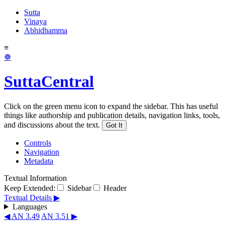
Sutta
Vinaya
Abhidhamma
≡
☸
SuttaCentral
Click on the green menu icon to expand the sidebar. This has useful
things like authorship and publication details, navigation links, tools,
and discussions about the text.
Got It
Controls
Navigation
Metadata
Textual Information
Keep Extended:
Sidebar
Header
Textual Details ▶
Languages
◀ AN 3.49
AN 3.51 ▶