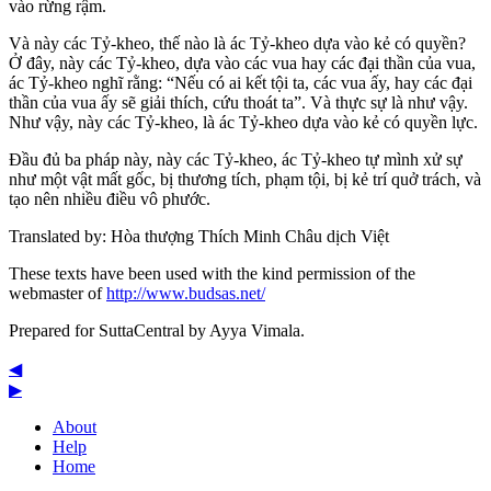
vào rừng rậm.
Và này các Tỷ-kheo, thế nào là ác Tỷ-kheo dựa vào kẻ có quyền?
Ở đây, này các Tỷ-kheo, dựa vào các vua hay các đại thần của vua,
ác Tỷ-kheo nghĩ rằng: “Nếu có ai kết tội ta, các vua ấy, hay các đại
thần của vua ấy sẽ giải thích, cứu thoát ta”. Và thực sự là như vậy.
Như vậy, này các Tỷ-kheo, là ác Tỷ-kheo dựa vào kẻ có quyền lực.
Ðầu đủ ba pháp này, này các Tỷ-kheo, ác Tỷ-kheo tự mình xử sự
như một vật mất gốc, bị thương tích, phạm tội, bị kẻ trí quở trách, và
tạo nên nhiều điều vô phước.
Translated by:
Hòa thượng Thích Minh Châu dịch Việt
These texts have been used with the kind permission of the
webmaster of
http://www.budsas.net/
Prepared for SuttaCentral by
Ayya Vimala
.
◀
▶
About
Help
Home