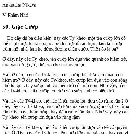
Aṅguttara Nikāya
V
. Phẩm Nhỏ
50. Giặc Cướp
—Do đầy đủ ba điều kiện, này các Tỷ-kheo, một tên cướp lớn có
thể chặt được khóa cửa, mang đi được đồ ăn trộm, làm kẻ cướp
trộm một nhà, làm kẻ đứng đường chận cướp. Thế nào là ba?
Ở đây, này các Tỷ-kheo, tên cướp lớn dựa vào quanh co hiểm trở,
dựa vào rừng rậm, dựa vào kẻ có quyền lực.
Và thế nào, này các Tỷ-kheo, là tên cướp lớn dựa vào quanh co
hiểm trở? Ở đây, này các Tỷ-kheo, tên cướp lớn dựa vào con sông
khó lội qua, hay sự quanh co hiểm trở của núi non. Như vậy, này
các Tỷ-kheo, là tên cướp lớn dựa vào sự quanh co hiểm trở.
Và này các Tỷ-kheo, thế nào là tên cướp lớn dựa vào rừng rậm? Ở
đây, này các Tỷ-kheo, tên cướp lớn dựa vào rừng rậm cỏ, hay rừng
rậm cây, hay khóm rừng, hay đám rừng lớn rậm. Như vậy, này các
Tỷ-kheo, tên cướp lớn dựa vào rừng rậm.
Và này các Tỷ-kheo, thế nào là tên cướp lớn dựa vào kẻ có quyền
lực? Ở đây, này các Tỷ-kheo, tên cướp lớn dựa vào vua hay các vị