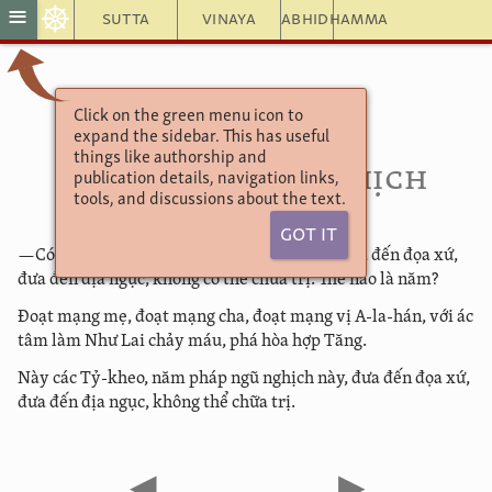
☸
≡
Sutta
Vinaya
Abhidhamma
Click on the green menu icon to
Aṅguttara Nikāya
expand the sidebar. This has useful
XIII
. Phẩm Bệnh
things like authorship and
(
IX
) (129) Ngũ Nghịch
publication details, navigation links,
tools, and discussions about the text.
Got It
—Có năm nghịch tội này, này các Tỷ-kheo, đưa đến đọa xứ,
đưa đến địa ngục, không có thể chữa trị. Thế nào là năm?
Ðoạt mạng mẹ, đoạt mạng cha, đoạt mạng vị A-la-hán, với ác
tâm làm Như Lai chảy máu, phá hòa hợp Tăng.
Này các Tỷ-kheo, năm pháp ngũ nghịch này, đưa đến đọa xứ,
đưa đến địa ngục, không thể chữa trị.
◀
▶