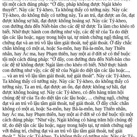
tội một cách đúng pháp: “Ở đây, pháp không được Ngài khéo
thuyết”. Này các Tỷ-kheo, Ta không thấy có tướng này. Này các
Tỷ-kheo, do không thấy có tướng này, Ta an trú, đạt được an ổn, đạt
được không sợ hãi, đạt được không hoảng sợ. Này các Tỷ-kheo,
con đường đưa đến Niết-bàn cho các đệ tử được Ta làm cho khéo rõ
biết. Nhờ thực hành con đường như vậy, các đệ tử của Ta do diệt
tận các lậu hoặc, ngay trong hiện tại, tự mình chứng ngộ thắng trí,
chứng đạt và an trú vô lậu tâm giải thoát, tuệ giải thoát. Ở đây chắc
chắn không có một ai, hoặc Sa-môn, hay Bà-la-môn, hay Thiên
nhân, hay Ác ma, hay Phạm thiên, hay một ai ở đời sẽ có thể buộc
tội một cách đúng pháp: “Ở đây, con đường đưa đến Niết-bàn cho
các đệ tử không được Ngài làm cho khéo rõ biết. Nhờ thực hành
con đường như vậy, các đệ tử của Ngài do diệt tận các lậu hoặc...,
... và an trú vô lậu tâm giải thoát, tuệ giải thoát”. Này các Tỷ-kheo,
Ta không thấy có tướng này. Này các Tỷ-kheo, do không thấy có
tướng này, Ta an trú, đạt được an ổn, đạt được không sợ hãi, đạt
được không hoảng sợ. Này các Tỷ-kheo, có đến hàng trăm hội
chúng đệ tử của Ta do diệt tận các lậu hoặc, ... chứng ngộ, chứng
đạt và an trú vô lậu tâm giải thoát, tuệ giải thoát. Ở đây chắc chắn
không có một ai, hoặc Sa-môn, hay Bà-la-môn, hay Thiên nhân,
hay Ác ma, hay Phạm thiên, hay một ai ở đời sẽ có thể buộc tội một
cách đúng pháp: “Như vậy, Ngài không có hàng trăm hội chúng đệ
tử, do diệt tận các lậu hoặc, ngay trong hiện tại, tự mình chứng ngộ
với thắng trí, chứng đạt và an trú vô lậu tâm giải thoát, tuệ giải
thoát.”. Này các Tỷ-kheo, Ta không thấy có tướng này. Này các Tỷ-