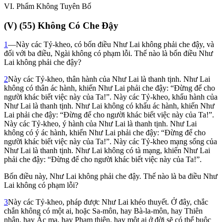
VI
. Phẩm Không Tuyên Bố
(
V
) (55) Không Có Che Ðậy
1
—Này các Tỷ-kheo, có bốn điều Như Lai không phải che đậy, và
đối với ba điều, Ngài không có phạm lỗi. Thế nào là bốn điều Như
Lai không phải che đậy?
2
Này các Tỷ-kheo, thân hành của Như Lai là thanh tịnh. Như Lai
không có thân ác hành, khiến Như Lai phải che đậy: “Ðừng để cho
người khác biết việc này của Ta!”. Này các Tỷ-kheo, khẩu hành của
Như Lai là thanh tịnh. Như Lai không có khẩu ác hành, khiến Như
Lai phải che đậy: “Ðừng để cho người khác biết việc này của Ta!”.
Này các Tỷ-kheo, ý hành của Như Lai là thanh tịnh. Như Lai
không có ý ác hành, khiến Như Lai phải che đậy: “Ðừng để cho
người khác biết việc này của Ta!”. Này các Tỷ-kheo mạng sống của
Như Lai là thanh tịnh. Như Lai không có tà mạng, khiến Như Lai
phải che đậy: “Ðừng để cho người khác biết việc này của Ta!”.
Bốn điều này, Như Lai không phải che đậy. Thế nào là ba điều Như
Lai không có phạm lỗi?
3
Này các Tỷ-kheo, pháp được Như Lai khéo thuyết. Ở đây, chắc
chắn không có một ai, hoặc Sa-môn, hay Bà-la-môn, hay Thiên
nhân, hay Ác ma, hay Phạm thiên, hay một ai ở đời sẽ có thể buộc