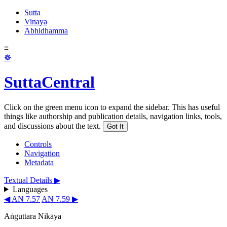
Sutta
Vinaya
Abhidhamma
≡
☸
SuttaCentral
Click on the green menu icon to expand the sidebar. This has useful
things like authorship and publication details, navigation links, tools,
and discussions about the text.
Got It
Controls
Navigation
Metadata
Textual Details ▶
Languages
◀ AN 7.57
AN 7.59 ▶
Aṅguttara Nikāya