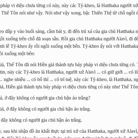
pháp vi diệu chưa từng có này, này các Tỷ-kheo, là Hatthaka người x
y. Thế Tôn nói như vậy. Nói như vậy xong, bậc Thiên Thệ từ chỗ ngồi 
o đắp y vào buổi sáng, cầm bát y, đi đến trú xá của gia chủ Hatthaka n
ngồi xuống trên chỗ đã soạn sẵn. Rồi gia chủ Hatthaka người Alavì, đi 
ảnh lễ Tỷ-kheo ấy rồi ngồi xuống một bên. Tỷ-kheo ấy nói với Hatthak
ồi xuống một bên:
, Thế Tôn đã nói Hiền giả thành tựu bảy pháp vi diệu chưa từng có. 
in, này các Tỷ-kheo là Hatthaka, người xứ Alavì ... có giữ giới ... có lò
... nghe nhiều ... có bố thí ... có trí tuệ, này các Tỷ-kheo, là Hatthaka, 
iả, Hiền giả thành tựu bảy pháp vi diệu chưa từng có này như Thế Tôn
 ở đây không có người gia chủ bận áo trắng?
, ở đây không có người gia chủ bận áo trắng.
đây không có người gia chủ bận áo trắng.
, sau khi nhận đồ ăn khất thực tại trú xứ của Hatthaka, người xứ Alavì