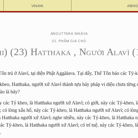
Vinaya
Abhi
Aṅguttara Nikāya
III
. Phẩm Gia Chủ
II
) (23) Hatthaka , Người Alavì (
Tôn trú ở Alavì, tại điện Phật Aggàlava. Tại đấy, Thế Tôn bảo các Tỷ-
eo, Hatthaka, người xứ Alavì thành tựu bảy pháp vi diệu chưa từng c
ào là bảy?
ày các Tỷ kheo, là Hatthaka người xứ Alavì; có giới, này các Tỷ-kheo, 
; có lòng xấu hổ, này các Tỷ-kheo, là Hatthaka người xứ Alavì; có lòng
à Hatthaka người xứ Alavì; nghe nhiều, này các Tỷ-kheo, là Hatthaka n
các Tỷ-kheo, là Hatthaka người xứ Alavì; có trí tuệ, này các Tỷ-kheo, l
.