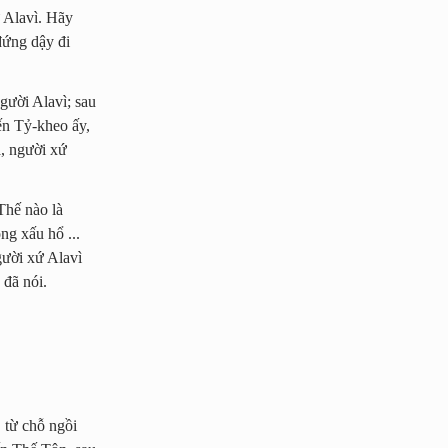
ứ Alavì. Hãy
đứng dậy đi
gười Alavì; sau
đến Tỷ-kheo ấy,
a, người xứ
Thế nào là
ng xấu hổ ...
người xứ Alavì
 đã nói.
, từ chỗ ngồi