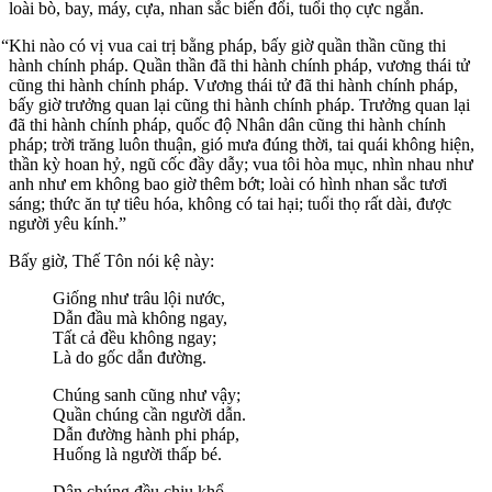
loài bò, bay, máy, cựa, nhan sắc biến đổi, tuổi thọ cực ngắn.
“Khi nào có vị vua cai trị bằng pháp, bấy giờ quần thần cũng thi
hành chính pháp. Quần thần đã thi hành chính pháp, vương thái tử
cũng thi hành chính pháp. Vương thái tử đã thi hành chính pháp,
bấy giờ trưởng quan lại cũng thi hành chính pháp. Trưởng quan lại
đã thi hành chính pháp, quốc độ Nhân dân cũng thi hành chính
pháp; trời trăng luôn thuận, gió mưa đúng thời, tai quái không hiện,
thần kỳ hoan hỷ, ngũ cốc đầy dẫy; vua tôi hòa mục, nhìn nhau như
anh như em không bao giờ thêm bớt; loài có hình nhan sắc tươi
sáng; thức ăn tự tiêu hóa, không có tai hại; tuổi thọ rất dài, được
người yêu kính.”
Bấy giờ, Thế Tôn nói kệ này:
Giống như trâu lội nước,
Dẫn đầu mà không ngay,
Tất cả đều không ngay;
Là do gốc dẫn đường.
Chúng sanh cũng như vậy;
Quần chúng cần người dẫn.
Dẫn đường hành phi pháp,
Huống là người thấp bé.
Dân chúng đều chịu khổ,