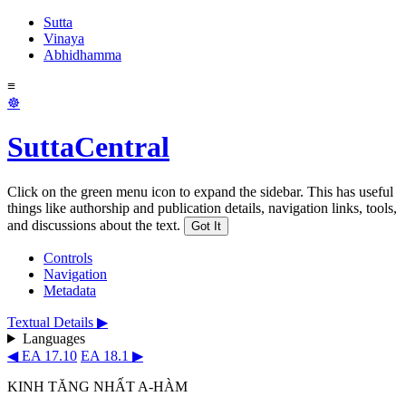
Sutta
Vinaya
Abhidhamma
≡
☸
SuttaCentral
Click on the green menu icon to expand the sidebar. This has useful
things like authorship and publication details, navigation links, tools,
and discussions about the text.
Got It
Controls
Navigation
Metadata
Textual Details ▶
Languages
◀ EA 17.10
EA 18.1 ▶
KINH TĂNG NHẤT A-HÀM