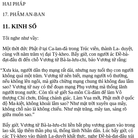
HAI PHÁP
17. PHẨM AN-BAN
11. KINH SỐ
Tôi nghe như vầy:
Một thời đức Phật ở tại Ca-lan-đà trong Trúc viên, thành La- duyệt,
cùng với năm trăm vị đại Tỳ-kheo. Bấy giờ, con người ác Đề-bà-
đạt-đâu đi đến chỗ Vương tử Bà-la-lưu-chi, bảo Vương tử rằng:
“Xưa kia, người dân thọ mạng rất dài, nhưng nay tuổi thọ con người
không quá một trăm. Vương tử nên biết, mạng người vô thường,
nếu không lên ngôi, mà giữa chừng mạng chung thì không đau lắm
sao? Vương tử nay có thể đoạn mạng Phụ vương mà thống lãnh
người trong nước. Còn tôi sẽ giết Sa-môn Cù-đàm để làm Vô
thượng Chí chơn, Đẳng chánh giác. Làm Vua mới, Phật mới ở quốc
độ Ma-kiệt, không khoái lắm sao? Như mặt trời xuyên qua mây,
không chỗ nào là không chiếu. Như mặt trăng, mây tan, sáng rõ
giữa muôn sao.”
Bấy giờ, Vương tử Bà-la-lưu-chi liền bắt phụ vương giam vào trong
lao sắt, lập thêm thần phụ tá, thống lãnh Nhân dân. Lúc bấy giờ, có
các Tỳ-kheo vào thành La-duyệt khất thực, nghe Đề-bà-đạt-đâu xúi