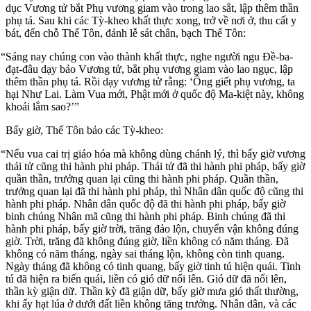
dục Vương tử bắt Phụ vương giam vào trong lao sắt, lập thêm thần
phụ tá. Sau khi các Tỳ-kheo khất thực xong, trở về nơi ở, thu cất y
bát, đến chỗ Thế Tôn, đảnh lễ sát chân, bạch Thế Tôn:
“Sáng nay chúng con vào thành khất thực, nghe người ngu Đề-ba-
đạt-đâu dạy bảo Vương tử, bắt phụ vương giam vào lao ngục, lập
thêm thần phụ tá. Rồi dạy vương tử rằng: ‘Ông giết phụ vương, ta
hại Như Lai. Làm Vua mới, Phật mới ở quốc độ Ma-kiệt này, không
khoái lắm sao?’”
Bấy giờ, Thế Tôn bảo các Tỳ-kheo:
“Nếu vua cai trị giáo hóa mà không dùng chánh lý, thì bấy giờ vương
thái tử cũng thi hành phi pháp. Thái tử đã thi hành phi pháp, bấy giờ
quần thần, trưởng quan lại cũng thi hành phi pháp. Quần thần,
trưởng quan lại đã thi hành phi pháp, thì Nhân dân quốc độ cũng thi
hành phi pháp. Nhân dân quốc độ đã thi hành phi pháp, bấy giờ
binh chúng Nhân mã cũng thi hành phi pháp. Binh chúng đã thi
hành phi pháp, bấy giờ trời, trăng đảo lộn, chuyển vận không đúng
giờ. Trời, trăng đã không đúng giờ, liền không có năm tháng. Đã
không có năm tháng, ngày sai tháng lộn, không còn tinh quang.
Ngày tháng đã không có tinh quang, bấy giờ tinh tú hiện quái. Tinh
tú đã hiện ra biến quái, liền có gió dữ nổi lên. Gió dữ đã nổi lên,
thần kỳ giận dữ. Thần kỳ đã giận dữ, bấy giờ mưa gió thất thường,
khi ấy hạt lúa ở dưới đất liền không tăng trưởng. Nhân dân, và các