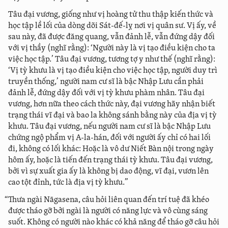
Tâu đại vương, giống như vị hoàng tử thu thập kiến thức và
học tập lề lối của dòng dõi Sát-đế-lỵ nơi vị quân sư. Vị ấy, về
sau này, đã được đăng quang, vẫn đảnh lễ, vẫn đứng dậy đối
với vị thầy (nghĩ rằng): ‘Người này là vị tạo điều kiện cho ta
việc học tập.’ Tâu đại vương, tương tợ y như thế (nghĩ rằng):
‘Vị tỳ khưu là vị tạo điều kiện cho việc học tập, người duy trì
truyền thống,’ người nam cư sĩ là bậc Nhập Lưu cần phải
đảnh lễ, đứng dậy đối với vị tỳ khưu phàm nhân. Tâu đại
vương, hơn nữa theo cách thức này, đại vương hãy nhận biết
trạng thái vĩ đại và bao la không sánh bằng này của địa vị tỳ
khưu. Tâu đại vương, nếu người nam cư sĩ là bậc Nhập Lưu
chứng ngộ phẩm vị A-la-hán, đối với người ấy chỉ có hai lối
đi, không có lối khác: Hoặc là vô dư Niết Bàn nội trong ngày
hôm ấy, hoặc là tiến đến trạng thái tỳ khưu. Tâu đại vương,
bởi vì sự xuất gia ấy là không bị dao động, vĩ đại, vươn lên
cao tột đỉnh, tức là địa vị tỳ khưu.”
“Thưa ngài Nāgasena, câu hỏi liên quan đến trí tuệ đã khéo
được tháo gỡ bởi ngài là người có năng lực và vô cùng sáng
suốt. Không có người nào khác có khả năng để tháo gỡ câu hỏi