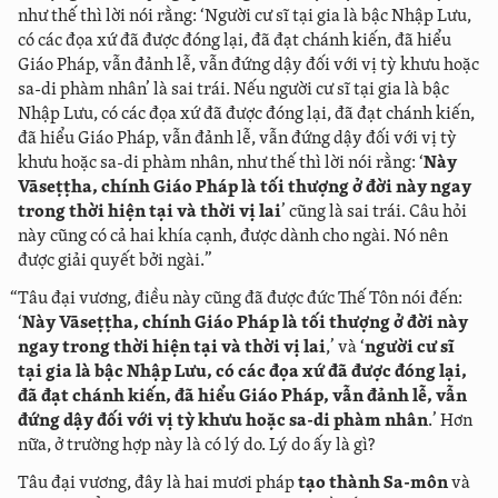
như thế thì lời nói rằng: ‘Người cư sĩ tại gia là bậc Nhập Lưu,
có các đọa xứ đã được đóng lại, đã đạt chánh kiến, đã hiểu
Giáo Pháp, vẫn đảnh lễ, vẫn đứng dậy đối với vị tỳ khưu hoặc
sa-di phàm nhân’ là sai trái. Nếu người cư sĩ tại gia là bậc
Nhập Lưu, có các đọa xứ đã được đóng lại, đã đạt chánh kiến,
đã hiểu Giáo Pháp, vẫn đảnh lễ, vẫn đứng dậy đối với vị tỳ
khưu hoặc sa-di phàm nhân, như thế thì lời nói rằng: ‘
Này
Vāseṭṭha, chính Giáo Pháp là tối thượng ở đời này ngay
trong thời hiện tại và thời vị lai
’ cũng là sai trái. Câu hỏi
này cũng có cả hai khía cạnh, được dành cho ngài. Nó nên
được giải quyết bởi ngài.”
“Tâu đại vương, điều này cũng đã được đức Thế Tôn nói đến:
‘
Này Vāseṭṭha, chính Giáo Pháp là tối thượng ở đời này
ngay trong thời hiện tại và thời vị lai
,’ và ‘
người cư sĩ
tại gia là bậc Nhập Lưu, có các đọa xứ đã được đóng lại,
đã đạt chánh kiến, đã hiểu Giáo Pháp, vẫn đảnh lễ, vẫn
đứng dậy đối với vị tỳ khưu hoặc sa-di phàm nhân
.’ Hơn
nữa, ở trường hợp này là có lý do. Lý do ấy là gì?
Tâu đại vương, đây là hai mươi pháp
tạo thành Sa-môn
và