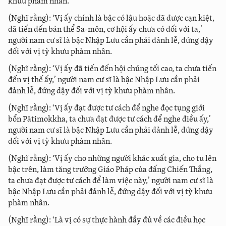
khưu phàm nhân.
(Nghĩ rằng): ‘Vị ấy chính là bậc có lậu hoặc đã được cạn kiệt,
đã tiến đến bản thể Sa-môn, cơ hội ấy chưa có đối với ta,’
người nam cư sĩ là bậc Nhập Lưu cần phải đảnh lễ, đứng dậy
đối với vị tỳ khưu phàm nhân.
(Nghĩ rằng): ‘Vị ấy đã tiến đến hội chúng tối cao, ta chưa tiến
đến vị thế ấy,’ người nam cư sĩ là bậc Nhập Lưu cần phải
đảnh lễ, đứng dậy đối với vị tỳ khưu phàm nhân.
(Nghĩ rằng): ‘Vị ấy đạt được tư cách để nghe đọc tụng giới
bổn Pātimokkha, ta chưa đạt được tư cách để nghe điều ấy,’
người nam cư sĩ là bậc Nhập Lưu cần phải đảnh lễ, đứng dậy
đối với vị tỳ khưu phàm nhân.
(Nghĩ rằng): ‘Vị ấy cho những người khác xuất gia, cho tu lên
bậc trên, làm tăng trưởng Giáo Pháp của đấng Chiến Thắng,
ta chưa đạt được tư cách để làm việc này,’ người nam cư sĩ là
bậc Nhập Lưu cần phải đảnh lễ, đứng dậy đối với vị tỳ khưu
phàm nhân.
(Nghĩ rằng): ‘Là vị có sự thực hành đầy đủ về các điều học