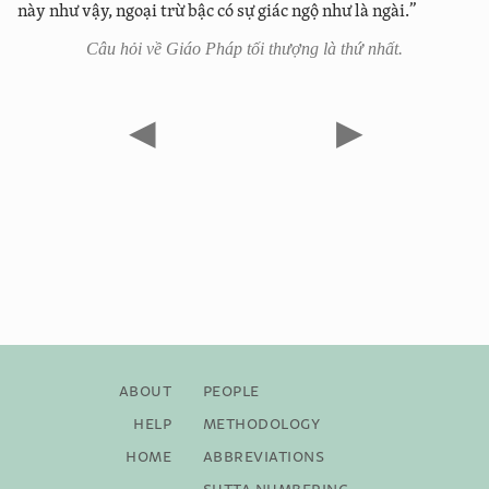
này như vậy, ngoại trừ bậc có sự giác ngộ như là ngài.”
Câu hỏi về Giáo Pháp tối thượng là thứ nhất.
◀
▶
About
People
Help
Methodology
Home
Abbreviations