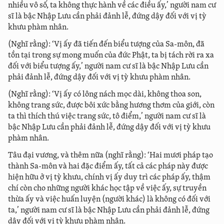
nhiều vô số, ta không thực hành về các điều ấy,’ người nam cư
sĩ là bậc Nhập Lưu cần phải đảnh lễ, đứng dậy đối với vị tỳ
khưu phàm nhân.
(Nghĩ rằng): ‘Vị ấy đã tiến đến biểu tượng của Sa-môn, đã
tồn tại trong sự mong muốn của đức Phật, ta bị tách rời ra xa
đối với biểu tượng ấy,’ người nam cư sĩ là bậc Nhập Lưu cần
phải đảnh lễ, đứng dậy đối với vị tỳ khưu phàm nhân.
(Nghĩ rằng): ‘Vị ấy có lông nách mọc dài, không thoa son,
không trang sức, được bôi xức bằng hương thơm của giới, còn
ta thì thích thú việc trang sức, tô điểm,’ người nam cư sĩ là
bậc Nhập Lưu cần phải đảnh lễ, đứng dậy đối với vị tỳ khưu
phàm nhân.
Tâu đại vương, và thêm nữa (nghĩ rằng): ‘Hai mươi pháp tạo
thành Sa-môn và hai đặc điểm ấy, tất cả các pháp này được
hiện hữu ở vị tỳ khưu, chính vị ấy duy trì các pháp ấy, thậm
chí còn cho những người khác học tập về việc ấy, sự truyền
thừa ấy và việc huấn luyện (người khác) là không có đối với
ta,’ người nam cư sĩ là bậc Nhập Lưu cần phải đảnh lễ, đứng
dậy đối với vị tỳ khưu phàm nhân.