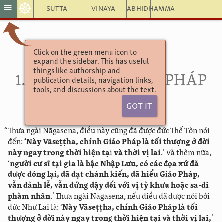
☸
≡
Sutta
Vinaya
Abhidhamma
Click on the green menu icon to
MILINDA VẤN ĐẠO
expand the sidebar. This has useful
III
. PHẨM ĐÃ BỊ ĐUỔI ĐI:
things like authorship and
1. CÂU HỎI VỀ GIÁO PHÁP
publication details, navigation links,
tools, and discussions about the text.
TỐI THƯỢNG
Got It
“Thưa ngài Nāgasena, điều này cũng đã được đức Thế Tôn nói
đến:
‘Này Vāseṭṭha, chính Giáo Pháp là tối thượng ở đời
này ngay trong thời hiện tại và thời vị lai
.’ Và thêm nữa,
‘
người cư sĩ tại gia là bậc Nhập Lưu, có các đọa xứ đã
được đóng lại, đã đạt chánh kiến, đã hiểu Giáo Pháp,
vẫn đảnh lễ, vẫn đứng dậy đối với vị tỳ khưu hoặc sa-di
phàm nhân
.’ Thưa ngài Nāgasena, nếu điều đã được nói bởi
đức Như Lai là: ‘
Này Vāseṭṭha, chính Giáo Pháp là tối
thượng ở đời này ngay trong thời hiện tại và thời vị lai,
’