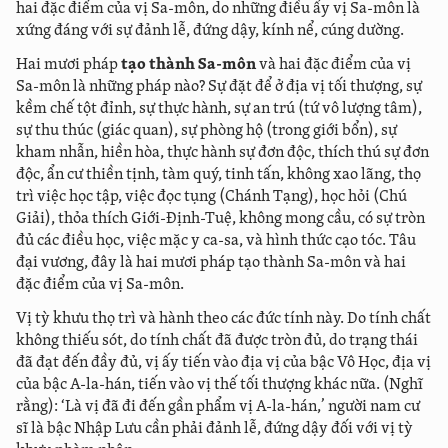
hai đặc điểm của vị Sa-môn, do những điều ấy vị Sa-môn là
xứng đáng với sự đảnh lễ, đứng dậy, kính nể, cúng dường.
Hai mươi pháp
tạo thành Sa-môn
và hai đặc điểm của vị
Sa-môn là những pháp nào? Sự đặt để ở địa vị tối thượng, sự
kềm chế tột đỉnh, sự thực hành, sự an trú (tứ vô lượng tâm),
sự thu thúc (giác quan), sự phòng hộ (trong giới bổn), sự
kham nhẫn, hiền hòa, thực hành sự đơn độc, thích thú sự đơn
độc, ẩn cư thiền tịnh, tàm quý, tinh tấn, không xao lãng, thọ
trì việc học tập, việc đọc tụng (Chánh Tạng), học hỏi (Chú
Giải), thỏa thích Giới-Định-Tuệ, không mong cầu, có sự tròn
đủ các điều học, việc mặc y ca-sa, và hình thức cạo tóc. Tâu
đại vương, đây là hai mươi pháp tạo thành Sa-môn và hai
đặc điểm của vị Sa-môn.
Vị tỳ khưu thọ trì và hành theo các đức tính này. Do tính chất
không thiếu sót, do tính chất đã được tròn đủ, do trạng thái
đã đạt đến đầy đủ, vị ấy tiến vào địa vị của bậc Vô Học, địa vị
của bậc A-la-hán, tiến vào vị thế tối thượng khác nữa. (Nghĩ
rằng): ‘Là vị đã đi đến gần phẩm vị A-la-hán,’ người nam cư
sĩ là bậc Nhập Lưu cần phải đảnh lễ, đứng dậy đối với vị tỳ