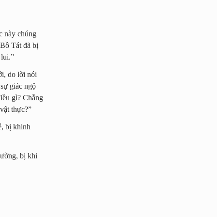
ộc này chúng
 Bồ Tát đã bị
lui.”
, do lời nói
 sự giác ngộ
điều gì? Chẳng
 vật thực?”
, bị khinh
ường, bị khi