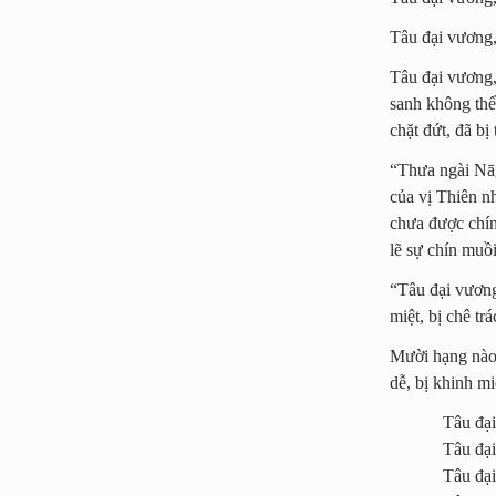
Tâu đại vương, 
Tâu đại vương, 
sanh không thể 
chặt đứt, đã bị
“Thưa ngài Nāg
của vị Thiên nh
chưa được chín
lẽ sự chín muồi
“Tâu đại vương,
miệt, bị chê t
Mười hạng nào?
dễ, bị khinh m
Tâu đại
Tâu đại
Tâu đại