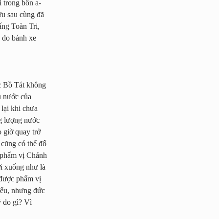
 trong bốn a-
hữu sau cùng đã
ấng Toàn Tri,
ý do bánh xe
ức Bồ Tát không
u nước của
lại khi chưa
g lượng nước
 giờ quay trở
 cũng có thể đổ
c phẩm vị Chánh
ơi xuống như là
 được phẩm vị
iếu, nhưng đức
 do gì? Vì