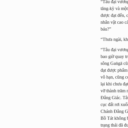
“Tâu đại vương
tăng-kỳ và một
được đạt đến, c
nhân vật cao cả
báu?”
“Thưa ngài, kh
“Tâu đại vương
bao giờ quay t
sông Gaṅgā cũn
đạt được phẩm
vô hạn, cũng c
lại khi chưa đ
vỡ thành trăm 
Đẳng Giác. Tâu
cục đất rơi xu
Chánh Đẳng Giá
Bồ Tát không b
trạng thái đã đ