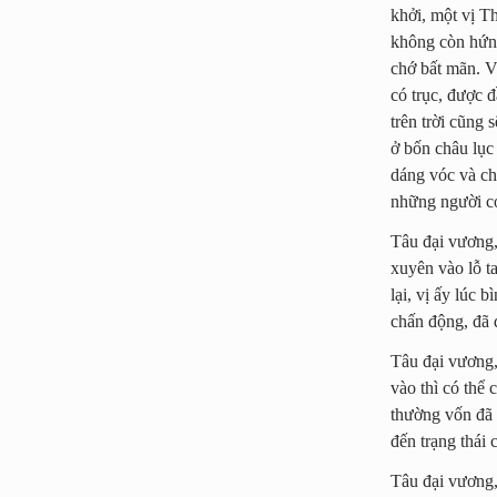
khởi, một vị T
không còn hứng 
chớ bất mãn. V
có trục, được đ
trên trời cũng
ở bốn châu lục
dáng vóc và ch
những người con
Tâu đại vương,
xuyên vào lỗ ta
lại, vị ấy lúc 
chấn động, đã 
Tâu đại vương,
vào thì có thể
thường vốn đã b
đến trạng thái
Tâu đại vương,