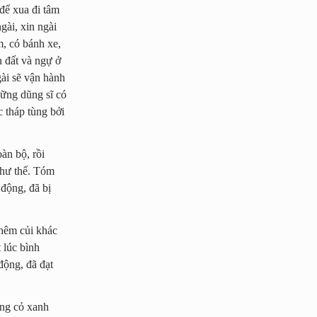
để xua đi tâm
gài, xin ngài
m, có bánh xe,
n đất và ngự ở
gài sẽ vận hành
hững dũng sĩ có
 tháp tùng bởi
àn bộ, rồi
 như thế. Tóm
 động, đã bị
thêm củi khác
 lúc bình
động, đã đạt
ùng cỏ xanh