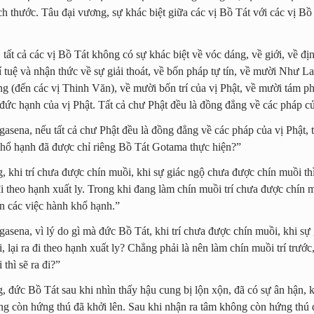
ch thước. Tâu đại vương, sự khác biệt giữa các vị Bồ Tát với các vị Bồ
tất cả các vị Bồ Tát không có sự khác biệt về vóc dáng, về giới, về địn
trí tuệ và nhận thức về sự giải thoát, về bốn pháp tự tín, về mười Như Lai
g (đến các vị Thinh Văn), về mười bốn trí của vị Phật, về mười tám ph
 đức hạnh của vị Phật. Tất cả chư Phật đều là đồng đẳng về các pháp củ
sena, nếu tất cả chư Phật đều là đồng đẳng về các pháp của vị Phật, th
hổ hạnh đã được chỉ riêng Bồ Tát Gotama thực hiện?”
, khi trí chưa được chín muồi, khi sự giác ngộ chưa được chín muồi th
i theo hạnh xuất ly. Trong khi đang làm chín muồi trí chưa được chín 
ện các việc hành khổ hạnh.”
asena, vì lý do gì mà đức Bồ Tát, khi trí chưa được chín muồi, khi sự
 lại ra đi theo hạnh xuất ly? Chẳng phải là nên làm chín muồi trí trước, 
thì sẽ ra đi?”
, đức Bồ Tát sau khi nhìn thấy hậu cung bị lộn xộn, đã có sự ân hận, k
ng còn hứng thú đã khởi lên. Sau khi nhận ra tâm không còn hứng thú