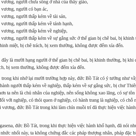
 vương, người chưa sống ở nhà của thầy giáo,
 vương, người có bạn ác,
 vương, người thấp kém về tài sản,
 vương, người thấp kém về tánh hạnh,
 vương, người thấp kém về nghiệp,
 vương, người thấp kém về sự gắng sức ở thế gian bị chê bai, bị khinh 
khinh miệt, bị chê trách, bị xem thường, không được đếm xỉa đến.
đây là mười hạng người ở thế gian bị chê bai, bị khinh thường, bị khi 
rách, bị xem thường, không được đếm xỉa đến.
 trong khi nhớ lại mười trường hợp này, đức Bồ Tát có ý tưởng như vầ
 thành người thấp kém về nghiệp, thấp kém về sự gắng sức, bị chư Thiê
 hơn ta nên là chủ nhân của nghiệp, nên sống không xao lãng, có sự tôn
ối với nghiệp, có thói quen ở nghiệp, có hành trang là nghiệp, có chỗ 
i vương, đức Bồ Tát trong khi làm chín muồi trí đã thực hiện việc hàn
asena, đức Bồ Tát, trong khi thực hiện việc hành khổ hạnh, đã nói nh
nhức nhối này, ta không chứng đắc các pháp thượng nhân, pháp đặc biệ