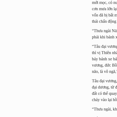
mới mọc, có nướ
cơn mưa lớn lạ
vốn đã bị bất m
thái chấn động
“Thưa ngài Nāg
phải khi bánh x
“Tâu đại vương
thì vị Thiên n
bảy bánh xe báu
vương, đức Bồ 
não, là vô ngã,
Tâu đại vương,
đại dương, từ đ
đất có thể qua
chảy vào lại h
“Thưa ngài, kh