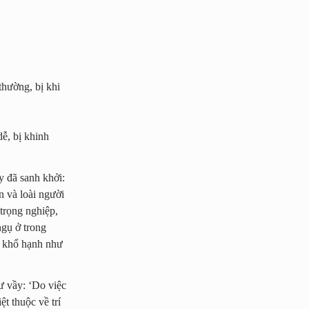
thường, bị khi
dễ, bị khinh
y đã sanh khởi:
n và loài người
 trọng nghiệp,
ngụ ở trong
h khổ hạnh như
ư vầy: ‘Do việc
t thuộc về trí