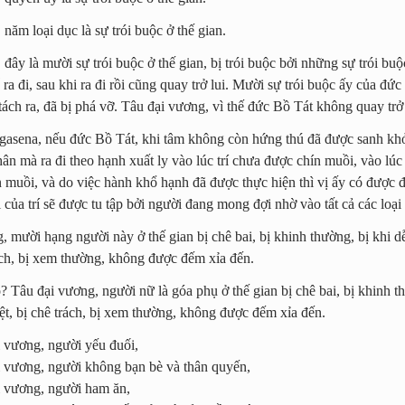
năm loại dục là sự trói buộc ở thế gian.
đây là mười sự trói buộc ở thế gian, bị trói buộc bởi những sự trói bu
ra đi, sau khi ra đi rồi cũng quay trở lui. Mười sự trói buộc ấy của đức
 tách ra, đã bị phá vỡ. Tâu đại vương, vì thế đức Bồ Tát không quay trở 
asena, nếu đức Bồ Tát, khi tâm không còn hứng thú đã được sanh khởi
ân mà ra đi theo hạnh xuất ly vào lúc trí chưa được chín muồi, vào lúc
 muồi, và do việc hành khổ hạnh đã được thực hiện thì vị ấy có được 
 của trí sẽ được tu tập bởi người đang mong đợi nhờ vào tất cả các loại
 mười hạng người này ở thế gian bị chê bai, bị khinh thường, bị khi dễ
rách, bị xem thường, không được đếm xỉa đến.
 Tâu đại vương, người nữ là góa phụ ở thế gian bị chê bai, bị khinh th
iệt, bị chê trách, bị xem thường, không được đếm xỉa đến.
 vương, người yếu đuối,
 vương, người không bạn bè và thân quyến,
 vương, người ham ăn,