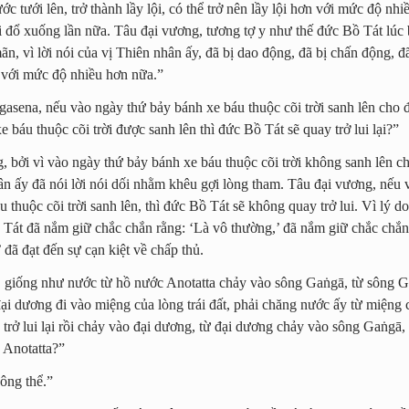
c tưới lên, trở thành lầy lội, có thể trở nên lầy lội hơn với mức độ nhi
i đổ xuống lần nữa. Tâu đại vương, tương tợ y như thế đức Bồ Tát lúc
ãn, vì lời nói của vị Thiên nhân ấy, đã bị dao động, đã bị chấn động, đ
 với mức độ nhiều hơn nữa.”
asena, nếu vào ngày thứ bảy bánh xe báu thuộc cõi trời sanh lên cho 
e báu thuộc cõi trời được sanh lên thì đức Bồ Tát sẽ quay trở lui lại?”
, bởi vì vào ngày thứ bảy bánh xe báu thuộc cõi trời không sanh lên c
hân ấy đã nói lời nói dối nhằm khêu gợi lòng tham. Tâu đại vương, nếu
 thuộc cõi trời sanh lên, thì đức Bồ Tát sẽ không quay trở lui. Vì lý do
Tát đã nắm giữ chắc chắn rằng: ‘Là vô thường,’ đã nắm giữ chắc chắn
’ đã đạt đến sự cạn kiệt về chấp thủ.
 giống như nước từ hồ nước Anotatta chảy vào sông Gaṅgā, từ sông 
ại dương đi vào miệng của lòng trái đất, phải chăng nước ấy từ miệng c
y trở lui lại rồi chảy vào đại dương, từ đại dương chảy vào sông Gaṅgā
ồ Anotatta?”
ông thể.”