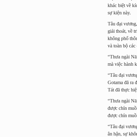
khác biệt về kí
sự kiện này.
Tâu đại vương, 
giải thoát, về 
không phổ thôn
và toàn bộ các
“Thưa ngài Nāga
mà việc hành k
“Tâu đại vương
Gotama đã ra đ
Tát đã thực hi
“Thưa ngài Nāg
được chín muồi,
được chín muồi 
“Tâu đại vương
ân hận, sự khô