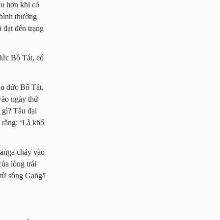
ều hơn khi có
 bình thường
ã đạt đến trạng
đức Bồ Tát, có
ho đức Bồ Tát,
 vào ngày thứ
 gì? Tâu đại
 rằng: ‘Là khổ
Gaṅgā chảy vào
ủa lòng trái
, từ sông Gaṅgā