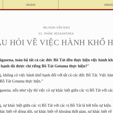
Vinaya
Abhi
MILINDA VẤN ĐẠO
III
. PHẨM VESSANTARA:
CÂU HỎI VỀ VIỆC HÀNH KHỔ 
gasena, toàn bộ tất cả các đức Bồ Tát đều thực hiện việc hành kh
 hạnh đã được chỉ riêng Bồ Tát Gotama thực hiện?
”
, không có việc hành khổ hạnh đối với tất cả các đức Bồ Tát. Việc hà
 Bồ Tát Gotama thực hiện.”
asena, nếu như vậy thì việc có sự khác biệt giữa các vị Bồ Tát với các
 sự khác biệt giữa các vị Bồ Tát với các vị Bồ Tát là bởi bốn sự kiện.
ác biệt về dòng dõi, sự khác biệt về khoảng thời gian, sự khác biệt về 