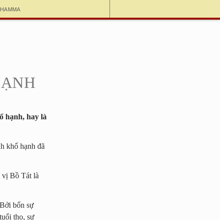
dhamma
HẠNH
ổ hạnh, hay là
nh khổ hạnh đã
 vị Bồ Tát là
 Bởi bốn sự
tuổi thọ, sự