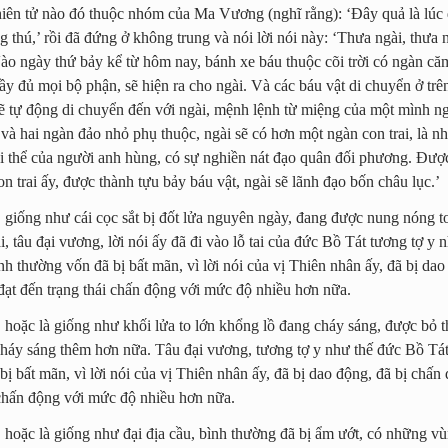
hiên tử nào đó thuộc nhóm của Ma Vương (nghĩ rằng): ‘Đây quả là lúc 
thú,’ rồi đã đứng ở không trung và nói lời nói này: ‘Thưa ngài, thưa n
ào ngày thứ bảy kể từ hôm nay, bánh xe báu thuộc cõi trời có ngàn că
ầy đủ mọi bộ phận, sẽ hiện ra cho ngài. Và các báu vật di chuyển ở trê
 sẽ tự động di chuyển đến với ngài, mệnh lệnh từ miệng của một mình n
 và hai ngàn đảo nhỏ phụ thuộc, ngài sẽ có hơn một ngàn con trai, là n
i thể của người anh hùng, có sự nghiền nát đạo quân đối phương. Được
 trai ấy, được thành tựu bảy báu vật, ngài sẽ lãnh đạo bốn châu lục.’
 giống như cái cọc sắt bị đốt lửa nguyên ngày, đang được nung nóng to
i, tâu đại vương, lời nói ấy đã đi vào lỗ tai của đức Bồ Tát tương tợ y
bình thường vốn đã bị bất mãn, vì lời nói của vị Thiên nhân ấy, đã bị dao
đạt đến trạng thái chấn động với mức độ nhiều hơn nữa.
 hoặc là giống như khối lửa to lớn khổng lồ đang cháy sáng, được bỏ 
 cháy sáng thêm hơn nữa. Tâu đại vương, tương tợ y như thế đức Bồ Tát
ị bất mãn, vì lời nói của vị Thiên nhân ấy, đã bị dao động, đã bị chấn 
 chấn động với mức độ nhiều hơn nữa.
 hoặc là giống như đại địa cầu, bình thường đã bị ẩm ướt, có những v