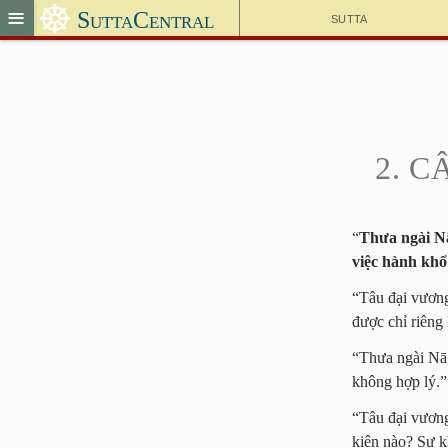
☸
≡
SuttaCentral
Sutta
2. 
“
Thưa ngài Nā
việc hành khổ
“Tâu đại vương
được chỉ riêng
“Thưa ngài Nāg
không hợp lý.”
“Tâu đại vương,
kiện nào? Sự kh