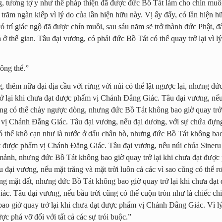
, tương tợ y như thế pháp thiện đã được đức Bồ Tát làm cho chín muồi
 trăm ngàn kiếp vì lý do của lần hiện hữu này. Vị ấy đấy, có lần hiện 
ó trí giác ngộ đã được chín muồi, sau sáu năm sẽ trở thành đức Phật, đ
 ở thế gian. Tâu đại vương, có phải đức Bồ Tát có thể quay trở lại vì l
ông thể.”
, thêm nữa đại địa cầu với rừng với núi có thể lật ngược lại, nhưng đ
rở lại khi chưa đạt được phẩm vị Chánh Đẳng Giác. Tâu đại vương, nế
g có thể chảy ngược dòng, nhưng đức Bồ Tát không bao giờ quay trở 
 vị Chánh Đẳng Giác. Tâu đại vương, nếu đại dương, với sự chứa đựn
ó thể khô cạn như là nước ở dấu chân bò, nhưng đức Bồ Tát không bao
ạt được phẩm vị Chánh Đẳng Giác. Tâu đại vương, nếu núi chúa Sineru
mảnh, nhưng đức Bồ Tát không bao giờ quay trở lại khi chưa đạt đượ
 đại vương, nếu mặt trăng và mặt trời luôn cả các vì sao cũng có thể r
ống mặt đất, nhưng đức Bồ Tát không bao giờ quay trở lại khi chưa đạt
c. Tâu đại vương, nếu bầu trời cũng có thể cuộn tròn như là chiếc ch
ao giờ quay trở lại khi chưa đạt được phẩm vị Chánh Đẳng Giác. Vì lý
ược phá vỡ đối với tất cả các sự trói buộc.”