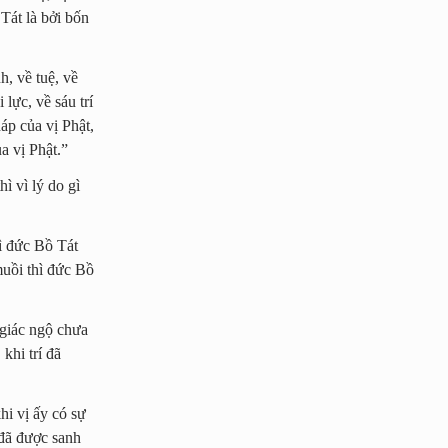
 Tát là bởi bốn
h, về tuệ, về
 lực, về sáu trí
áp của vị Phật,
a vị Phật.”
ì vì lý do gì
ì đức Bồ Tát
muồi thì đức Bồ
 giác ngộ chưa
khi trí đã
hi vị ấy có sự
 đã được sanh