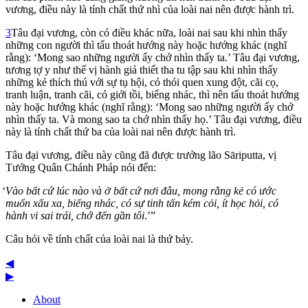
vương, điều này là tính chất thứ nhì của loài nai nên được hành trì.
3
Tâu đại vương, còn có điều khác nữa, loài nai sau khi nhìn thấy
những con người thì tẩu thoát hướng này hoặc hướng khác (nghĩ
rằng): ‘Mong sao những người ấy chớ nhìn thấy ta.’ Tâu đại vương,
tương tợ y như thế vị hành giả thiết tha tu tập sau khi nhìn thấy
những kẻ thích thú với sự tụ hội, có thói quen xung đột, cãi cọ,
tranh luận, tranh cãi, có giới tồi, biếng nhác, thì nên tẩu thoát hướng
này hoặc hướng khác (nghĩ rằng): ‘Mong sao những người ấy chớ
nhìn thấy ta. Và mong sao ta chớ nhìn thấy họ.’ Tâu đại vương, điều
này là tính chất thứ ba của loài nai nên được hành trì.
Tâu đại vương, điều này cũng đã được trưởng lão Sāriputta, vị
Tướng Quân Chánh Pháp nói đến:
‘
Vào bất cứ lúc nào và ở bất cứ nơi đâu, mong rằng kẻ có ước
muốn xấu xa, biếng nhác, có sự tinh tấn kém cỏi, ít học hỏi, có
hành vi sai trái, chớ đến gần tôi
.’”
Câu hỏi về tính chất của loài nai là thứ bảy.
◀
▶
About