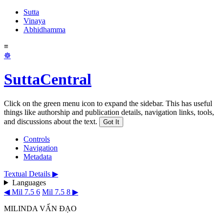
Sutta
Vinaya
Abhidhamma
≡
☸
SuttaCentral
Click on the green menu icon to expand the sidebar. This has useful
things like authorship and publication details, navigation links, tools,
and discussions about the text.
Got It
Controls
Navigation
Metadata
Textual Details ▶
Languages
◀ Mil 7.5 6
Mil 7.5 8 ▶
MILINDA VẤN ĐẠO