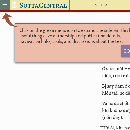
☸
≡
SuttaCentral
Sutta
Click on the green menu icon to expand the sidebar. This
useful things like authorship and publication details,
navigation links, tools, and discussions about the text.
Go
Ở sườn núi Hy
niên, con trai
Bị say đắm ở c
hiện tại, họ đ
Và họ đã chết 
khi không đượ
(nói rằng):
“Hỡi ôi, khi cá