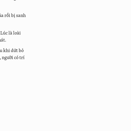
úa rồi bị sanh
Lúc là loài
hát.
u khi dứt bỏ
 người có trí