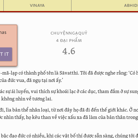
Vinaya
Abhi
 has
CHUYỆNNGẠQUỶ
4 ĐẠI PHẨM
4.6
t It
-mã-lạp có thành phố tên là Sāvatthi. Tôi đã được nghe rằng: ‘Có 
 của đức vua, đã ngụ tại nơi ấy.’
ác sự ái luyến, vui thích sự khoái lạc ở các dục, tham đắm ở sự su
ã không nhìn về tương lai.
đi, lìa bản thể nhân loại, từ nơi đây họ đã đi đến thế giới khác. Ở n
c nhìn thấy, họ kêu than về việc xấu xa đã làm của bản thân trong
c bậc đạo đức có nhiều, khi các vật bố thí được sẵn sàng, chúng tôi