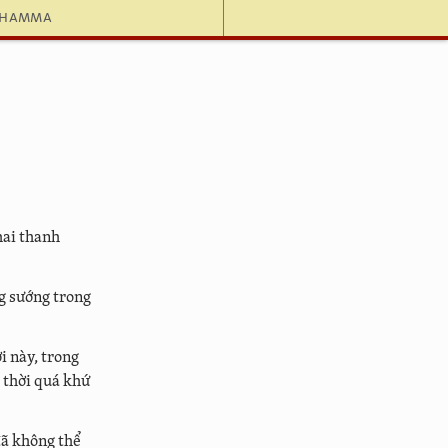
dhamma
hai thanh
ng sướng trong
ơi này, trong
 thời quá khứ
 đã không thể