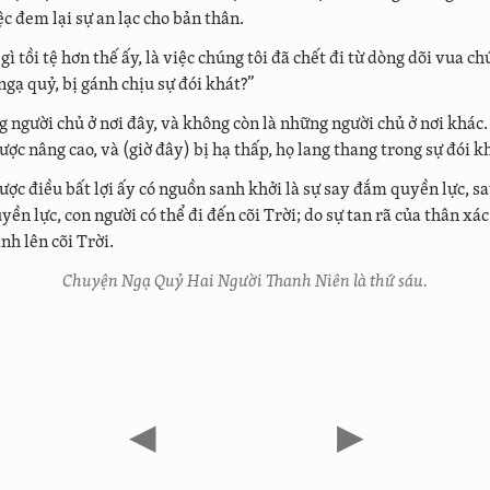
ệc đem lại sự an lạc cho bản thân.
 gì tồi tệ hơn thế ấy, là việc chúng tôi đã chết đi từ dòng dõi vua ch
ngạ quỷ, bị gánh chịu sự đói khát?”
 người chủ ở nơi đây, và không còn là những người chủ ở nơi khác. 
ược nâng cao, và (giờ đây) bị hạ thấp, họ lang thang trong sự đói k
ược điều bất lợi ấy có nguồn sanh khởi là sự say đắm quyền lực, sa
ền lực, con người có thể đi đến cõi Trời; do sự tan rã của thân xác,
nh lên cõi Trời.
Chuyện Ngạ Quỷ Hai Người Thanh Niên là thứ sáu.
◀
▶