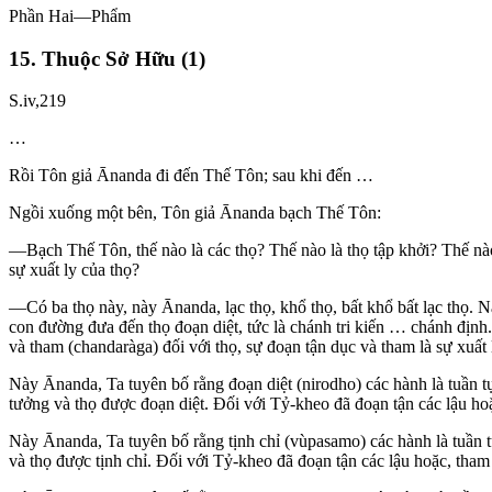
Phần Hai—Phẩm
15. Thuộc Sở Hữu (1)
S.iv,219
…
Rồi Tôn giả
Ānanda
đi đến Thế Tôn; sau khi đến …
Ngồi xuống một bên, Tôn giả
Ānanda
bạch Thế Tôn:
—Bạch Thế Tôn, thế nào là các thọ? Thế nào là thọ tập khởi? Thế nào
sự xuất ly của thọ?
—Có ba thọ này, này
Ānanda
, lạc thọ, khổ thọ, bất khổ bất lạc thọ. 
con đường đưa đến thọ đoạn diệt, tức là chánh tri kiến … chánh định.
và tham (chandaràga) đối với thọ, sự đoạn tận dục và tham là sự xuất 
Này
Ānanda
, Ta tuyên bố rằng đoạn diệt (nirodho) các hành là tuần
tưởng và thọ được đoạn diệt. Ðối với Tỷ-kheo đã đoạn tận các lậu hoặ
Này
Ānanda
, Ta tuyên bố rằng tịnh chỉ (vùpasamo) các hành là tuần
và thọ được tịnh chỉ. Ðối với Tỷ-kheo đã đoạn tận các lậu hoặc, tham đ