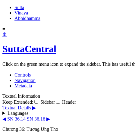
Sutta
Vinaya
Abhidhamma
≡
☸
SuttaCentral
Click on the green menu icon to expand the sidebar. This has useful thi
Controls
Navigation
Metadata
Textual Information
Keep Extended:
Sidebar
Header
Textual Details ▶
Languages
◀ SN 36.14
SN 36.16 ▶
Chương 36: Tương Ưng Thọ