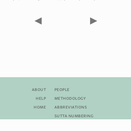
◀
▶
About
People
Help
Methodology
Home
Abbreviations
Sutta Numbering
Bibliography