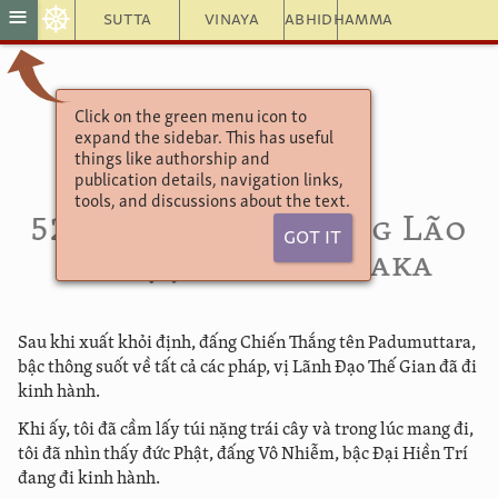
☸
≡
Sutta
Vinaya
Abhidhamma
Click on the green menu icon to
THÁNH NHÂN KÝ SỰ
expand the sidebar. This has useful
C. Trưởng Lão Ký Sự:
things like authorship and
TẬP HAI
publication details, navigation links,
LIII. PHẨM TIṆADĀYAKA:
tools, and discussions about the text.
529. Ký Sự về Trưởng Lão
Got It
Āmaṇḍaphaladāyaka
Sau khi xuất khỏi định, đấng Chiến Thắng tên Padumuttara,
bậc thông suốt về tất cả các pháp, vị Lãnh Đạo Thế Gian đã đi
kinh hành.
Khi ấy, tôi đã cầm lấy túi nặng trái cây và trong lúc mang đi,
tôi đã nhìn thấy đức Phật, đấng Vô Nhiễm, bậc Đại Hiền Trí
đang đi kinh hành.