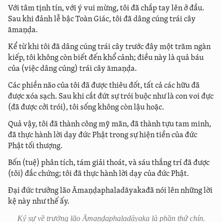
Với tâm tịnh tín, với ý vui mừng, tôi đã chắp tay lên ở đầu.
Sau khi đảnh lễ bậc Toàn Giác, tôi đã dâng cúng trái cây
āmaṇḍa.
Kể từ khi tôi đã dâng cúng trái cây trước đây một trăm ngàn
kiếp, tôi không còn biết đến khổ cảnh; điều này là quả báu
của (việc dâng cúng) trái cây āmaṇḍa.
Các phiền não của tôi đã được thiêu đốt, tất cả các hữu đã
được xóa sạch. Sau khi cắt đứt sự trói buộc như là con voi đực
(đã được cởi trói), tôi sống không còn lậu hoặc.
Quả vậy, tôi đã thành công mỹ mãn, đã thành tựu tam minh,
đã thực hành lời dạy đức Phật trong sự hiện tiền của đức
Phật tối thượng.
Bốn (tuệ) phân tích, tám giải thoát, và sáu thắng trí đã được
(tôi) đắc chứng; tôi đã thực hành lời dạy của đức Phật.
Đại đức trưởng lão Āmaṇḍaphaladāyakađã nói lên những lời
kệ này như thế ấy.
Ký sự về trưởng lão Āmaṇḍaphaladāyaka là phần thứ chín.