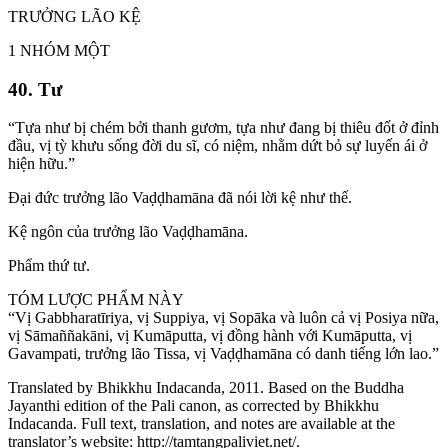
TRƯỞNG LÃO KỆ
1 NHÓM MỘT
40. Tư
“Tựa như bị chém bởi thanh gươm, tựa như đang bị thiêu đốt ở đỉnh
đầu, vị tỳ khưu sống đời du sĩ, có niệm, nhằm dứt bỏ sự luyến ái ở
hiện hữu.”
Đại đức trưởng lão Vaḍḍhamāna đã nói lời kệ như thế.
Kệ ngôn của trưởng lão Vaḍḍhamāna.
Phẩm thứ tư.
TÓM LƯỢC PHẨM NÀY
“Vị Gabbharatīriya, vị Suppiya, vị Sopāka và luôn cả vị Posiya nữa,
vị Sāmaññakāni, vị Kumāputta, vị đồng hành với Kumāputta, vị
Gavampati, trưởng lão Tissa, vị Vaḍḍhamāna có danh tiếng lớn lao.”
Translated by Bhikkhu Indacanda, 2011. Based on the Buddha
Jayanthi edition of the Pali canon, as corrected by Bhikkhu
Indacanda. Full text, translation, and notes are available at the
translator’s website: http://tamtangpaliviet.net/.