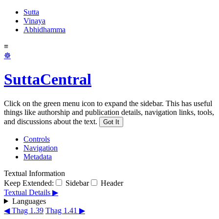
Sutta
Vinaya
Abhidhamma
≡
☸
SuttaCentral
Click on the green menu icon to expand the sidebar. This has useful
things like authorship and publication details, navigation links, tools,
and discussions about the text.
Got It
Controls
Navigation
Metadata
Textual Information
Keep Extended:
Sidebar
Header
Textual Details ▶
Languages
◀ Thag 1.39
Thag 1.41 ▶