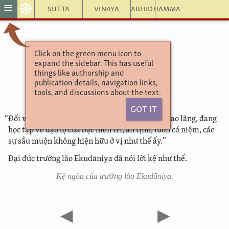
☸
≡
Sutta
Vinaya
Abhidhamma
Click on the green menu icon to
TRƯỞNG LÃO KỆ
expand the sidebar. This has useful
1 NHÓM MỘT
things like authorship and
68. Ekudāniya
publication details, navigation links,
tools, and discussions about the text.
Got It
“Đối với vị hiền trí có tăng thượng tâm, không xao lãng, đang
học tập về đạo lộ của bậc hiền trí, an tịnh, luôn có niệm, các
sự sầu muộn không hiện hữu ở vị như thế ấy.”
Đại đức trưởng lão Ekudāniya đã nói lời kệ như thế.
Kệ ngôn của trưởng lão Ekudāniya.
◀
▶