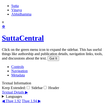
Sutta
Vinaya
Abhidhamma
≡
☸
SuttaCentral
Click on the green menu icon to expand the sidebar. This has useful
things like authorship and publication details, navigation links, tools,
and discussions about the text.
Got It
Controls
Navigation
Metadata
Textual Information
Keep Extended:
Sidebar
Header
Textual Details ▶
Languages
◀ Thag 1.92
Thag 1.94 ▶