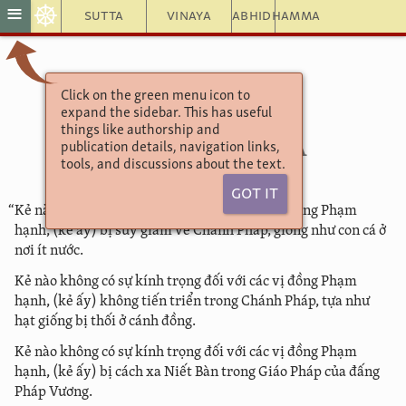
☸
≡
Sutta
Vinaya
Abhidhamma
Click on the green menu icon to
TRƯỞNG LÃO KỆ
expand the sidebar. This has useful
6 NHÓM SÁU
things like authorship and
212. Mahānāga
publication details, navigation links,
tools, and discussions about the text.
Got It
“Kẻ nào không có sự kính trọng đối với các vị đồng Phạm
hạnh, (kẻ ấy) bị suy giảm về Chánh Pháp, giống như con cá ở
nơi ít nước.
Kẻ nào không có sự kính trọng đối với các vị đồng Phạm
hạnh, (kẻ ấy) không tiến triển trong Chánh Pháp, tựa như
hạt giống bị thối ở cánh đồng.
Kẻ nào không có sự kính trọng đối với các vị đồng Phạm
hạnh, (kẻ ấy) bị cách xa Niết Bàn trong Giáo Pháp của đấng
Pháp Vương.