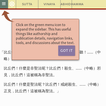
☸
≡
Sutta
Vinaya
Abhidhamma
Click on the green menu icon to
增支部10集179經
expand the sidebar. This has useful
聖法經
things like authorship and
publication details, navigation links,
tools, and discussions about the text.
Got It
「比丘們！我將教導你們聖法與非聖法，你們要聽！……（中
略）。
比丘們！什麼是非聖法呢？比丘們！殺生、……（中略）邪
見，比丘們！這被稱為非聖法。
比丘們！什麼是聖法呢？比丘們！戒絕殺生、……（中略）
正見，比丘們！這被稱為聖法。」