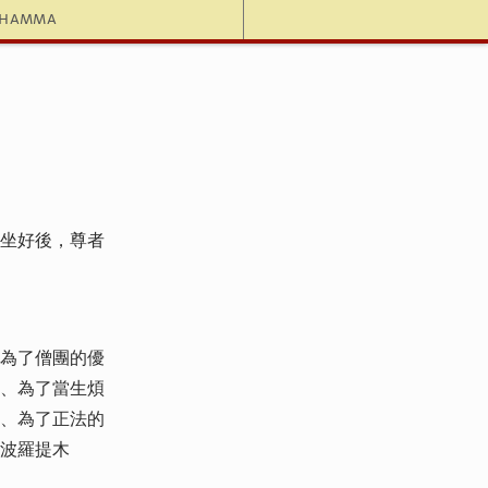
dhamma
坐好後，尊者
為了僧團的優
、為了當生煩
、為了正法的
波羅提木