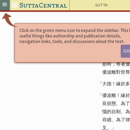
☸
≡
SuttaCentral
Sutta
Click on the green menu icon to expand the sidebar. This
useful things like authorship and publication details,
navigation links, tools, and discussions about the text.
Go
那時，尊者優
優波離對世尊
「大德！緣於多
「優波離！緣於
良狀態、為了
惱的自制、為
存續、為了律
叉。」