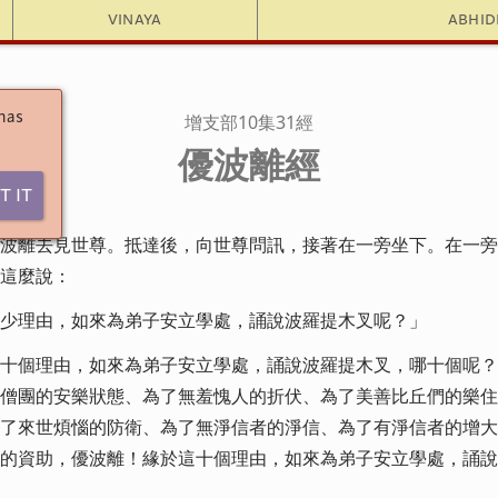
Vinaya
Abhi
 has
增支部10集31經
優波離經
t It
波離去見世尊。抵達後，向世尊問訊，接著在一旁坐下。在一旁
這麼說：
少理由，如來為弟子安立學處，誦說波羅提木叉呢？」
十個理由，如來為弟子安立學處，誦說波羅提木叉，哪十個呢？
僧團的安樂狀態、為了無羞愧人的折伏、為了美善比丘們的樂住
了來世煩惱的防衛、為了無淨信者的淨信、為了有淨信者的增大
的資助，優波離！緣於這十個理由，如來為弟子安立學處，誦說