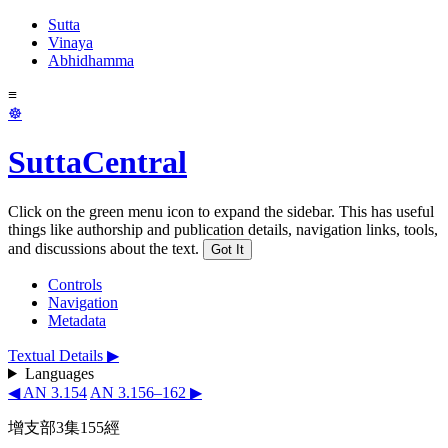
Sutta
Vinaya
Abhidhamma
≡
☸
SuttaCentral
Click on the green menu icon to expand the sidebar. This has useful
things like authorship and publication details, navigation links, tools,
and discussions about the text.
Got It
Controls
Navigation
Metadata
Textual Details ▶
Languages
◀ AN 3.154
AN 3.156–162 ▶
增支部3集155經