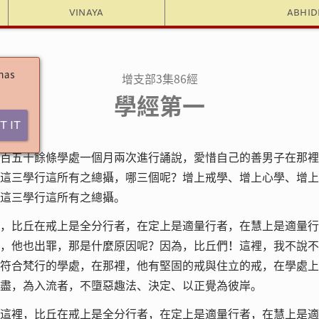
Vinaya
Abhi
 has
增支部3集86經
學經第一
t It
百五十餘條學處一個月兩次進行誦說，愛惜自己的善男子在那裡
這三學行這所有之總攝，哪三個呢？增上戒學、增上心學、增上
這三學行這所有之總攝。
，比丘在戒上是全分行者，在定上是適量行者，在慧上是適量行
，他也出罪，那是什麼原因呢？因為，比丘們！這裡，我不說不
符合梵行的學處，在那裡，他有堅固的戒與住立的戒，在學處上
盡，為入流者，不墮惡趣法、決定、以正覺為彼岸。
這裡，比丘在戒上是全分行者，在定上是適量行者，在慧上是適