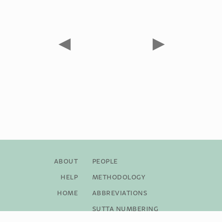
◀
▶
About
People
Help
Methodology
Home
Abbreviations
Sutta Numbering