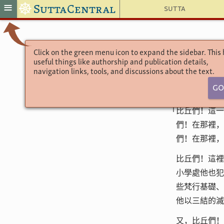
☸
≡
SuttaCentral
Sutta
Click on the green menu icon to expand the sidebar. This
useful things like authorship and publication details,
navigation links, tools, and discussions about the text.
Go
「比丘們！這一
們！在那裡，
們！在那裡，
比丘們！這裡
小學處他也犯
些梵行基礎、
他以三結的滅
又，比丘們！