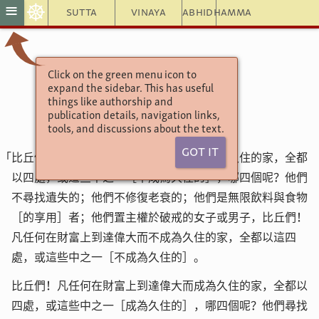
☸
≡
Sutta
Vinaya
Abhidhamma
Click on the green menu icon to
增支部4集258經
expand the sidebar. This has useful
家經
things like authorship and
publication details, navigation links,
tools, and discussions about the text.
Got It
「比丘們！凡任何在財富上到達偉大而不成為久住的家，全都
以四處，或這些中之一［不成為久住的］，哪四個呢？他們
不尋找遺失的；他們不修復老衰的；他們是無限飲料與食物
［的享用］者；他們置主權於破戒的女子或男子，比丘們！
凡任何在財富上到達偉大而不成為久住的家，全都以這四
處，或這些中之一［不成為久住的］。
比丘們！凡任何在財富上到達偉大而成為久住的家，全都以
四處，或這些中之一［成為久住的］，哪四個呢？他們尋找