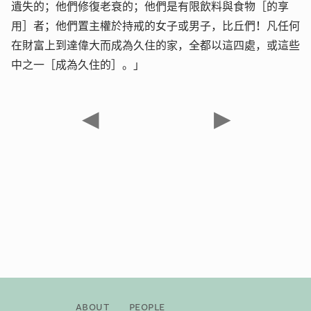
遺失的；他們修復老衰的；他們是有限飲料與食物［的享
用］者；他們置主權於持戒的女子或男子，比丘們！凡任何
在財富上到達偉大而成為久住的家，全都以這四處，或這些
中之一［成為久住的］。」
◀
▶
About
People