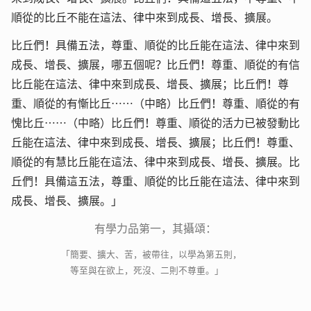
順從的比丘不能在這法、律中來到成長、增長、擴展。
比丘們！具備五法，尊重、順從的比丘能在這法、律中來到
成長、增長、擴展，哪五個呢？比丘們！尊重、順從的有信
比丘能在這法、律中來到成長、增長、擴展；比丘們！尊
重、順從的有慚比丘……（中略）比丘們！尊重、順從的有
愧比丘……（中略）比丘們！尊重、順從的活力已被發動比
丘能在這法、律中來到成長、增長、擴展；比丘們！尊重、
順從的有慧比丘能在這法、律中來到成長、增長、擴展。比
丘們！具備這五法，尊重、順從的比丘能在這法、律中來到
成長、增長、擴展。」
有學力品第一，其攝頌：
「簡要、擴大、苦，被帶往，以學為第五則，
等至與在欲上，死沒、二則不尊重。」