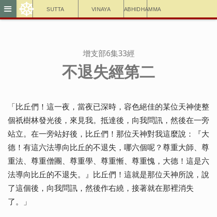
☸
≡
Sutta
Vinaya
Abhidhamma
增支部6集33經
不退失經第二
「比丘們！這一夜，當夜已深時，容色絕佳的某位天神使整
個祇樹林發光後，來見我。抵達後，向我問訊，然後在一旁
站立。在一旁站好後，比丘們！那位天神對我這麼說：『大
德！有這六法導向比丘的不退失，哪六個呢？尊重大師、尊
重法、尊重僧團、尊重學、尊重慚、尊重愧，大德！這是六
法導向比丘的不退失。』比丘們！這就是那位天神所說，說
了這個後，向我問訊，然後作右繞，接著就在那裡消失
了。」