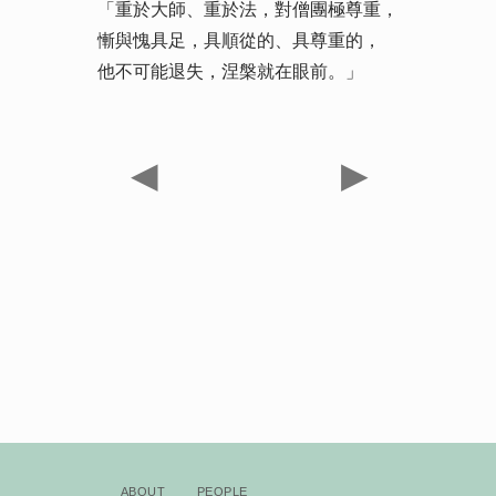
「重於大師、重於法，對僧團極尊重，
慚與愧具足，具順從的、具尊重的，
他不可能退失，涅槃就在眼前。」
◀
▶
About
People