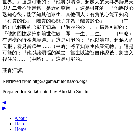
世界。』這是可能的；『他將以清淨、超越人的天耳界聽見天
與人二者不論是遠、是近的聲音。』這是可能的；『他將以心
熟知心後，能了知其他眾生、其他個人：有貪的心能了知為
「有貪的心」，離貪的心能了知為「離貪的心」；……（中
略）已解脫的心能了知為「已解脫的心」。』這是可能的；
『他將回憶起許多前世住處，即：一生、二生、……（中略）
有這樣的行相與境遇。』這是可能的；『他以清淨、超越人的
天眼，看見當眾生……（中略）將了知眾生依業流轉。』這是
可能的；『他以諸煩惱的滅盡，當生以證智自作證後，將進入
後住於……（中略）。』這是可能的。
莊春江譯。
Retrieved from http://agama.buddhason.org/
Prepared for SuttaCentral by
Bhikkhu Sujato
.
◀
▶
About
Help
Home