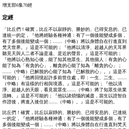
增支部6集70經
定經
「比丘們！確實，比丘不以寂靜的、勝妙的、已得安息的、已
達統一的定，『他將經驗各種神通：有了一個後能變成多個，
有了多個後能變成一個；……（中略）將以身體自在行進直到
梵天世界。』這是不可能的；『他將以清淨、超越人的天耳界
聽見天與人二者不論是遠、是近的聲音。』這是不可能的；
『他將以心熟知心後，能了知其他眾生、其他個人：有貪的心
能了知為「有貪的心」，離貪的心能了知為「離貪的心」；
……（中略）已解脫的心能了知為「已解脫的心」。』這是不
可能的；『他將回憶起許多前世住處，即：一生、二生、……
（中略）有這樣的行相與境遇。』這是不可能的；『他以清
淨、超越人的天眼，看見當眾生……（中略）將了知眾生依業
流轉。』這是不可能的；『他以諸煩惱的滅盡，當生以證智自
作證後，將進入後住於……（中略）。』這是不可能的。
比丘們！確實，比丘以寂靜的、勝妙的、已得安息的、已達統
一的定，『他將經驗各種神通：有了一個後能變成多個，有了
多個後能變成一個；……（中略）將以身體自在行進直到梵天