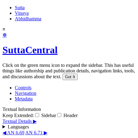
Sutta
Vinaya
Abhidhamma
≡
☸
SuttaCentral
Click on the green menu icon to expand the sidebar. This has useful
things like authorship and publication details, navigation links, tools,
and discussions about the text.
Got It
Controls
Navigation
Metadata
Textual Information
Keep Extended:
Sidebar
Header
Textual Details ▶
Languages
◀ AN 6.69
AN 6.71 ▶