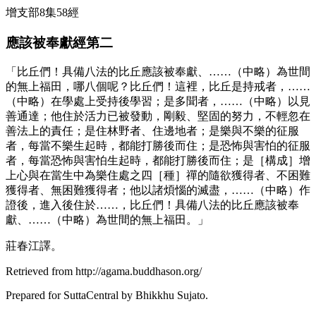
增支部8集58經
應該被奉獻經第二
「比丘們！具備八法的比丘應該被奉獻、……（中略）為世間
的無上福田，哪八個呢？比丘們！這裡，比丘是持戒者，……
（中略）在學處上受持後學習；是多聞者，……（中略）以見
善通達；他住於活力已被發動，剛毅、堅固的努力，不輕忽在
善法上的責任；是住林野者、住邊地者；是樂與不樂的征服
者，每當不樂生起時，都能打勝後而住；是恐怖與害怕的征服
者，每當恐怖與害怕生起時，都能打勝後而住；是［構成］增
上心與在當生中為樂住處之四［種］禪的隨欲獲得者、不困難
獲得者、無困難獲得者；他以諸煩惱的滅盡，……（中略）作
證後，進入後住於……，比丘們！具備八法的比丘應該被奉
獻、……（中略）為世間的無上福田。」
莊春江譯。
Retrieved from http://agama.buddhason.org/
Prepared for SuttaCentral by
Bhikkhu Sujato
.