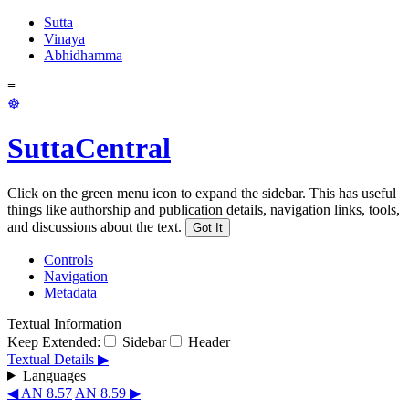
Sutta
Vinaya
Abhidhamma
≡
☸
SuttaCentral
Click on the green menu icon to expand the sidebar. This has useful
things like authorship and publication details, navigation links, tools,
and discussions about the text.
Got It
Controls
Navigation
Metadata
Textual Information
Keep Extended:
Sidebar
Header
Textual Details ▶
Languages
◀ AN 8.57
AN 8.59 ▶