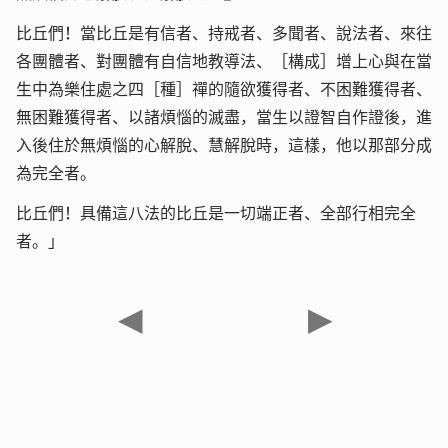
比丘們！當比丘是有信者、持戒者、多聞者、說法者、來往
各團體者、對團體有自信地教導法、［構成］增上心與在當
生中為樂住處之四［種］禪的隨欲獲得者、不困難獲得者、
無困難獲得者、以諸煩惱的滅盡，當生以證智自作證後，進
入後住於無煩惱的心解脫、慧解脫時，這樣，他以那部分成
為完全者。
比丘們！具備這八法的比丘是一切端正者、全部行相完全
者。」
◀
▶