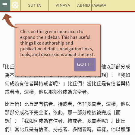
☸
≡
Sutta
Vinaya
Abhidhamma
Click on the green menu icon to
增支部8集71經
expand the sidebar. This has useful
信經第一
things like authorship and
publication details, navigation links,
tools, and discussions about the text.
Got It
「比丘們！比丘是有信者，但非持戒者，這樣，他以那部分成
為不完全者，依此，那一部分應該被完成［而想］：『我如
何成為有信者與持戒者呢？』比丘們！當比丘是有信者與持
戒者時，這樣，他以那部分成為完全者。
比丘們！比丘是有信者、持戒者，但非多聞者，這樣，他以
那部分成為不完全者，依此，那一部分應該被完成［而
想］：『我如何成為有信者、持戒者、多聞者呢？』比丘
們！當比丘是有信者、持戒者、多聞者時，這樣，他以那部