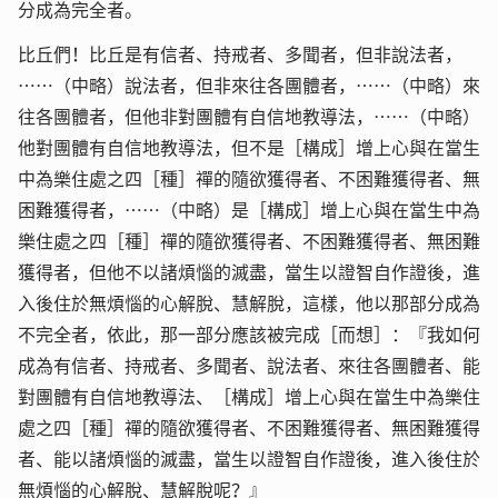
分成為完全者。
比丘們！比丘是有信者、持戒者、多聞者，但非說法者，
……（中略）說法者，但非來往各團體者，……（中略）來
往各團體者，但他非對團體有自信地教導法，……（中略）
他對團體有自信地教導法，但不是［構成］增上心與在當生
中為樂住處之四［種］禪的隨欲獲得者、不困難獲得者、無
困難獲得者，……（中略）是［構成］增上心與在當生中為
樂住處之四［種］禪的隨欲獲得者、不困難獲得者、無困難
獲得者，但他不以諸煩惱的滅盡，當生以證智自作證後，進
入後住於無煩惱的心解脫、慧解脫，這樣，他以那部分成為
不完全者，依此，那一部分應該被完成［而想］：『我如何
成為有信者、持戒者、多聞者、說法者、來往各團體者、能
對團體有自信地教導法、［構成］增上心與在當生中為樂住
處之四［種］禪的隨欲獲得者、不困難獲得者、無困難獲得
者、能以諸煩惱的滅盡，當生以證智自作證後，進入後住於
無煩惱的心解脫、慧解脫呢？』