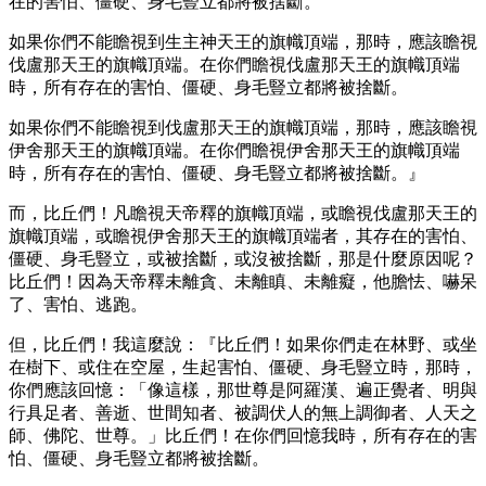
在的害怕、僵硬、身毛豎立都將被捨斷。
如果你們不能瞻視到生主神天王的旗幟頂端，那時，應該瞻視
伐盧那天王的旗幟頂端。在你們瞻視伐盧那天王的旗幟頂端
時，所有存在的害怕、僵硬、身毛豎立都將被捨斷。
如果你們不能瞻視到伐盧那天王的旗幟頂端，那時，應該瞻視
伊舍那天王的旗幟頂端。在你們瞻視伊舍那天王的旗幟頂端
時，所有存在的害怕、僵硬、身毛豎立都將被捨斷。』
而，比丘們！凡瞻視天帝釋的旗幟頂端，或瞻視伐盧那天王的
旗幟頂端，或瞻視伊舍那天王的旗幟頂端者，其存在的害怕、
僵硬、身毛豎立，或被捨斷，或沒被捨斷，那是什麼原因呢？
比丘們！因為天帝釋未離貪、未離瞋、未離癡，他膽怯、嚇呆
了、害怕、逃跑。
但，比丘們！我這麼說：『比丘們！如果你們走在林野、或坐
在樹下、或住在空屋，生起害怕、僵硬、身毛豎立時，那時，
你們應該回憶：「像這樣，那世尊是阿羅漢、遍正覺者、明與
行具足者、善逝、世間知者、被調伏人的無上調御者、人天之
師、佛陀、世尊。」比丘們！在你們回憶我時，所有存在的害
怕、僵硬、身毛豎立都將被捨斷。