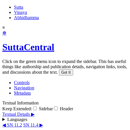
Sutta
Vinaya
Abhidhamma
≡
☸
SuttaCentral
Click on the green menu icon to expand the sidebar. This has useful
things like authorship and publication details, navigation links, tools,
and discussions about the text.
Got It
Controls
Navigation
Metadata
Textual Information
Keep Extended:
Sidebar
Header
Textual Details ▶
Languages
◀ SN 11.2
SN 11.4 ▶