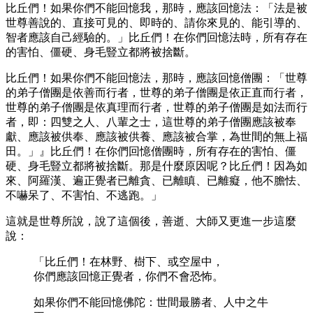
比丘們！如果你們不能回憶我，那時，應該回憶法：「法是被
世尊善說的、直接可見的、即時的、請你來見的、能引導的、
智者應該自己經驗的。」比丘們！在你們回憶法時，所有存在
的害怕、僵硬、身毛豎立都將被捨斷。
比丘們！如果你們不能回憶法，那時，應該回憶僧團：「世尊
的弟子僧團是依善而行者，世尊的弟子僧團是依正直而行者，
世尊的弟子僧團是依真理而行者，世尊的弟子僧團是如法而行
者，即：四雙之人、八輩之士，這世尊的弟子僧團應該被奉
獻、應該被供奉、應該被供養、應該被合掌，為世間的無上福
田。」』比丘們！在你們回憶僧團時，所有存在的害怕、僵
硬、身毛豎立都將被捨斷。那是什麼原因呢？比丘們！因為如
來、阿羅漢、遍正覺者已離貪、已離瞋、已離癡，他不膽怯、
不嚇呆了、不害怕、不逃跑。」
這就是世尊所說，說了這個後，善逝、大師又更進一步這麼
說：
「比丘們！在林野、樹下、或空屋中，
你們應該回憶正覺者，你們不會恐怖。
如果你們不能回憶佛陀：世間最勝者、人中之牛