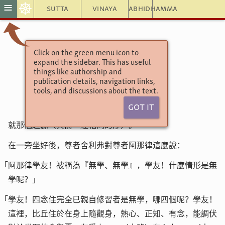
☸
≡
Sutta
Vinaya
Abhidhamma
Click on the green menu icon to
相應部47相應27經
expand the sidebar. This has useful
念住相應／大篇／修多羅
things like authorship and
完全經
publication details, navigation links,
tools, and discussions about the text.
Got It
就那個起源（與前一經相同的序）。
在一旁坐好後，尊者舍利弗對尊者阿那律這麼說：
「阿那律學友！被稱為『無學、無學』，學友！什麼情形是無
學呢？」
「學友！四念住完全已親自修習者是無學，哪四個呢？學友！
這裡，比丘住於在身上隨觀身，熱心、正知、有念，能調伏