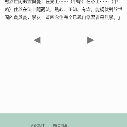
對於世間的貪與憂；在受上……（中略）在心上……（中
略）住於在法上隨觀法，熱心、正知、有念，能調伏對於世
間的貪與憂，學友！這四念住完全已親自修習者是無學。」
◀
▶
About
People