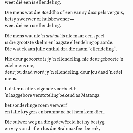
weet dié een is ellendeling.
Die mens wat die Boeddha of een van sy dissipels verguis,
hetsy swerwer of huisbewoner—
weet dié een is ellendeling.
arahant
Die mens wat nie ’n
is nie maar een speel
is die grootste skelm en laagste ellendeling op aarde.
Die wat ek aan julle onthul dra die naam “ellendeling”.
Nie deur geboorte is jy ’n ellendeling, nie deur geboorte ’n
edel mens nie;
deur jou daad word jy ’n ellendeling, deur jou daad ’n edel
mens.
Luister na die volgende voorbeeld:
’n laaggebore verstoteling bekend as Matanga
het sonderlinge roem verwerf
en talle krygers en brahmane het hom kom dien.
Die suiwer weg na die godewêreld het hy bestyg
en vry van drif en lus die Brahmasfeer bereik;