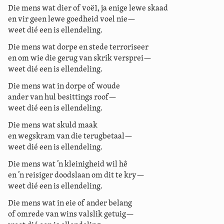
Die mens wat dier of voë1, ja enige lewe skaad
en vir geen lewe goedheid voel nie—
weet dié een is ellendeling.
Die mens wat dorpe en stede terroriseer
en om wie die gerug van skrik versprei—
weet dié een is ellendeling.
Die mens wat in dorpe of woude
ander van hul besittings roof—
weet dié een is ellendeling.
Die mens wat skuld maak
en wegskram van die terugbetaal—
weet dié een is ellendeling.
Die mens wat ’n kleinigheid wil hê
en ’n reisiger doodslaan om dit te kry—
weet dié een is ellendeling.
Die mens wat in eie of ander belang
of omrede van wins valslik getuig—