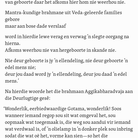
van geboorte daar het afkoms hier hom nie weerhou nie.
Mantra-kundige brahmane uit Veda-geleerde families
gebore
maar aan bose dade verslaaf
word in hierdie lewe verag en verwag ’n slegte oorgang na
hierna.
Afkoms weerhou nie van hergeboorte in skande nie.
Nie deur geboorte is jy ’n ellendeling, nie deur geboorte ’n
edel mens nie;
deur jou daad word jy ’n ellendeling, deur jou daad ’n edel
mens.’
Na hierdie woorde het die brahmaan Aggikabharadvaja aan
die Deurlugtige gesê:
‘Wonderlik, eerbiedwaardige Gotama, wonderlik! Soos
wanneer iemand regop sou sit wat omgeval het, sou
oopmaak wat toegemaak is, die weg sou aandui vir iemand
wat verdwaal is, of ’n olielamp in ’n donker plek sou inbring
sodat die wat oë het, vorme kan sien—so het die