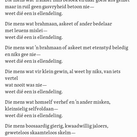
Die mens wat ’n ander huis besoek en daar goeie kos geniet
maar in ruil geen gasvryheid betoon nie—
weet dié een is ellendeling.
Die mens wat brahmaan, askeet of ander bedelaar
met leuens mislei—
weet dié een is ellendeling.
Die mens wat ’n brahmaan of askeet met etenstyd beledig
en niks gee nie—
weet dié een is ellendeling.
Die mens wat vir klein gewin, al weet hy niks, van iets
vertel
wat nooit was nie—
weet dié een is ellendeling.
Die mens wat homself verhef en ’n ander misken,
kleinsielig selfvoldaan—
weet dié een is ellendeling.
Die mens boosaardig gierig, kwaadwillig jaloers,
geweteloos skaamteloos skelm—