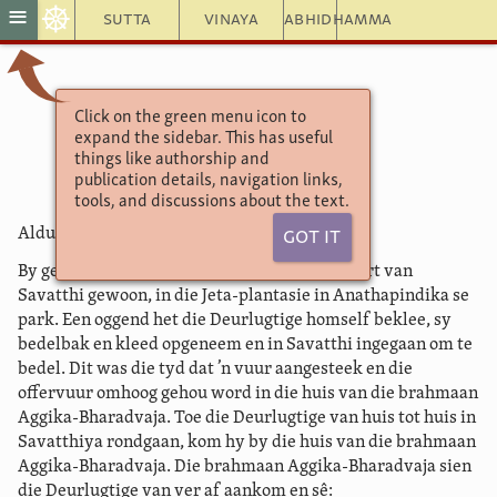
☸
≡
Sutta
Vinaya
Abhidhamma
Click on the green menu icon to
Sutta Nipāta 1.7
expand the sidebar. This has useful
Ellendeling
things like authorship and
publication details, navigation links,
tools, and discussions about the text.
Aldus het ek gehoor:
Got It
By geleentheid het die Deurlugtige in die buurt van
Savatthi gewoon, in die Jeta-plantasie in Anathapindika se
park. Een oggend het die Deurlugtige homself beklee, sy
bedelbak en kleed opgeneem en in Savatthi ingegaan om te
bedel. Dit was die tyd dat ’n vuur aangesteek en die
offervuur omhoog gehou word in die huis van die brahmaan
Aggika-Bharadvaja. Toe die Deurlugtige van huis tot huis in
Savatthiya rondgaan, kom hy by die huis van die brahmaan
Aggika-Bharadvaja. Die brahmaan Aggika-Bharadvaja sien
die Deurlugtige van ver af aankom en sê: