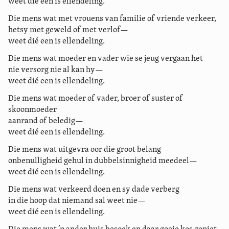
weet dié een is ellendeling.
Die mens wat met vrouens van familie of vriende verkeer,
hetsy met geweld of met verlof—
weet dié een is ellendeling.
Die mens wat moeder en vader wie se jeug vergaan het
nie versorg nie al kan hy—
weet dié een is ellendeling.
Die mens wat moeder of vader, broer of suster of
skoonmoeder
aanrand of beledig—
weet dié een is ellendeling.
Die mens wat uitgevra oor die groot belang
onbenulligheid gehul in dubbelsinnigheid meedeel—
weet dié een is ellendeling.
Die mens wat verkeerd doen en sy dade verberg
in die hoop dat niemand sal weet nie—
weet dié een is ellendeling.