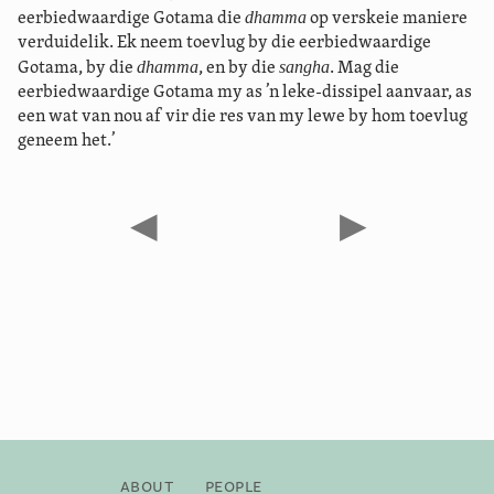
dhamma
eerbiedwaardige Gotama die
op verskeie maniere
verduidelik. Ek neem toevlug by die eerbiedwaardige
dhamma
sangha
Gotama, by die
, en by die
. Mag die
eerbiedwaardige Gotama my as ’n leke-dissipel aanvaar, as
een wat van nou af vir die res van my lewe by hom toevlug
geneem het.’
◀
▶
About
People