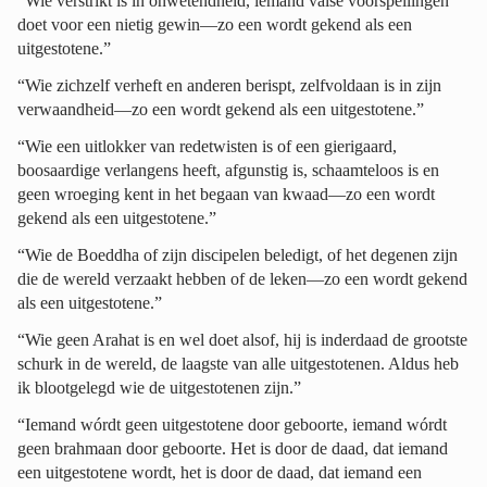
“Wie verstrikt is in onwetendheid, iemand valse voorspellingen
doet voor een nietig gewin—zo een wordt gekend als een
uitgestotene.”
“Wie zichzelf verheft en anderen berispt, zelfvoldaan is in zijn
verwaandheid—zo een wordt gekend als een uitgestotene.”
“Wie een uitlokker van redetwisten is of een gierigaard,
boosaardige verlangens heeft, afgunstig is, schaamteloos is en
geen wroeging kent in het begaan van kwaad—zo een wordt
gekend als een uitgestotene.”
“Wie de Boeddha of zijn discipelen beledigt, of het degenen zijn
die de wereld verzaakt hebben of de leken—zo een wordt gekend
als een uitgestotene.”
“Wie geen Arahat is en wel doet alsof, hij is inderdaad de grootste
schurk in de wereld, de laagste van alle uitgestotenen. Aldus heb
ik blootgelegd wie de uitgestotenen zijn.”
“Iemand wórdt geen uitgestotene door geboorte, iemand wórdt
geen brahmaan door geboorte. Het is door de daad, dat iemand
een uitgestotene wordt, het is door de daad, dat iemand een