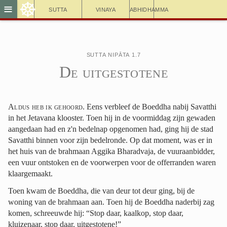
☸
≡
Sutta
Vinaya
Abhidhamma
Sutta Nipāta 1.7
De uitgestotene
Aldus heb ik gehoord
. Eens verbleef de Boeddha nabij Savatthi
in het Jetavana klooster. Toen hij in de voormiddag zijn gewaden
aangedaan had en z'n bedelnap opgenomen had, ging hij de stad
Savatthi binnen voor zijn bedelronde. Op dat moment, was er in
het huis van de brahmaan Aggika Bharadvaja, de vuuraanbidder,
een vuur ontstoken en de voorwerpen voor de offerranden waren
klaargemaakt.
Toen kwam de Boeddha, die van deur tot deur ging, bij de
woning van de brahmaan aan. Toen hij de Boeddha naderbij zag
komen, schreeuwde hij: “Stop daar, kaalkop, stop daar,
kluizenaar, stop daar, uitgestotene!”