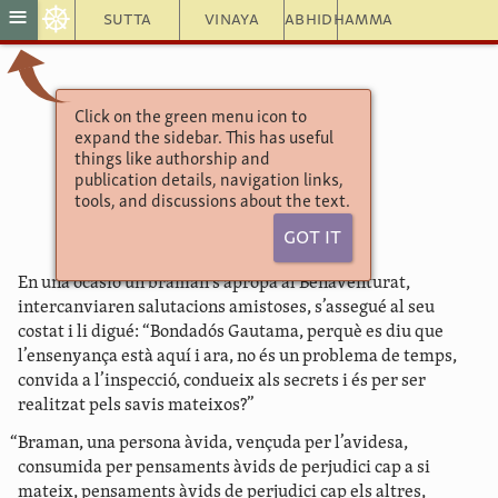
☸
≡
Sutta
Vinaya
Abhidhamma
Click on the green menu icon to
Aṅguttara Nikāya
expand the sidebar. This has useful
Tika Nipāta
things like authorship and
6 Capítol amb els bramans
publication details, navigation links,
54.
tools, and discussions about the text.
Got It
En una ocasió un braman s’apropà al Benaventurat,
intercanviaren salutacions amistoses, s’assegué al seu
costat i li digué: “Bondadós Gautama, perquè es diu que
l’ensenyança està aquí i ara, no és un problema de temps,
convida a l’inspecció, condueix als secrets i és per ser
realitzat pels savis mateixos?”
“Braman, una persona àvida, vençuda per l’avidesa,
consumida per pensaments àvids de perjudici cap a si
mateix, pensaments àvids de perjudici cap els altres,