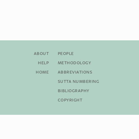
About
People
Help
Methodology
Home
Abbreviations
Sutta Numbering
Bibliography
Copyright