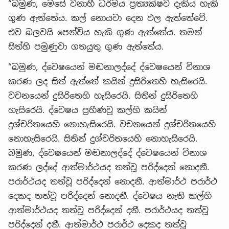
“බමුණ, මෙසේ වනාහී ධර්මය ප්‍රත්‍යක්ෂව දැකිය හැකි
ගුණ ඇත්තේය. කල් නොයවා දෙන ඵල ඇත්තේවේ.
එව බලවයි පෙන්විය හැකි ගුණ ඇත්තේය. තමන්
සිත්හි පමුණුවා ගතයුතු ගුණ ඇත්තේය.
“බමුණ, ද්වෙෂයෙන් මඬනාලද්දේ ද්වෙෂයෙන් විනාශ
කරණ ලද සිත් ඇත්තේ කයින් දුසිරිතෙහි හැසිරෙයි.
වචනයෙන් දුසිරිතෙහි හැසිරෙයි. සිතින් දුසිරිතෙහි
හැසිරෙයි. ද්වෙෂය ප්‍රහීණවූ කල්හි කයින්
දුශ්චරිතයෙහි නොහැසිරෙයි. වචනයෙන් දුශ්චරිතයෙහි
නොහැසිරෙයි. සිතින් දුශ්චරිතයෙහි නොහැසිරෙයි.
බමුණ, ද්වෙෂයෙන් මඬනාලද්දේ ද්වෙෂයෙන් විනාශ
කරණ ලද්දේ ආත්මාර්ථයද තත්වූ පරිද්දෙන් නොදනී.
පරාර්ථයද තත්වූ පරිද්දෙන් නොදනී. ආත්මාර්ථ පරාර්ථ
දෙකද තත්වූ පරිද්දෙන් නොදනී. ද්වෙෂය නැති කල්හි
ආත්මාර්ථයද තත්වූ පරිද්දෙන් දනී. පරාර්ථයද තත්වූ
පරිද්දෙන් දනී. ආත්මාර්ථ පරාර්ථ දෙකද තත්වූ