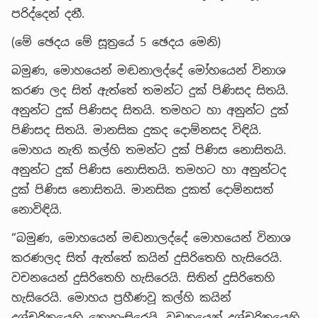
පරිද්දෙන් දනී.
(මේ ඡෙදය මේ සූත්‍රයේ 5 ඡෙදය මෙනි)
බමුණ, මොහයෙන් මඬනාලද්දේ මෝහයෙන් විනාශ
කරණ ලද සිත් ඇත්තේ තමන්ට දුක් පිණිසද සිතයි.
අනුන්ට දුක් පිණිසද සිතයි. තමහට හා අනුන්ට දුක්
පිණිසද සිතයි. මානසික දුකද දොම්නසද විඳියි.
මොහය නැති කල්හි තමන්ට දුක් පිණිස නොසිතයි.
අනුන්ට දුක් පිණිස නොසිතයි. තමහට හා අනුන්ටද
දුක් පිණිස නොසිතයි. මානසික දුකත් දොම්නසත්
නොවිඳියි.
“බමුණ, මොහයෙන් මඬනාලද්දේ මොහයෙන් විනාශ
කරණලද සිත් ඇත්තේ කයින් දුසිරිතෙහි හැසිරෙයි.
වචනයෙන් දුසිරිතෙහි හැසිරෙයි. සිතින් දුසිරිතෙහි
හැසිරෙයි. මොහය ප්‍රහීණවූ කල්හි කයින්
දුශ්චරිතයෙහි නොහැසිරෙයි. වචනයෙන් දුශ්චරිතයෙහි