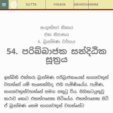
☸
≡
Sutta
Vinaya
Abhidhamma
අංගුත්තර නිකාය
එක නිපාතය
6. බ්‍රාහ්මණ වර්ගය
54. පරිබ්බාජක සන්දිඨික
සූත්‍රය
ඉක්බිති එක්තරා බ්‍රාහ්මණ පරිබ්‍රාජකයෙක් භාග්‍යවතුන්
වහන්සේ යම් තැනෙක්හිද, එහි පැමිණියේය. පැමිණ,
භාග්‍යවතුන්වහන්සේ සමග සතුටු විය. සිහිකටයුතුවූ
කථාව කොට එකත්පසෙක සිටියේය. එකත්පසෙක සිටි
ඒ බ්‍රාහ්මණ තෙම භාග්‍යවතුන් වහන්සේට