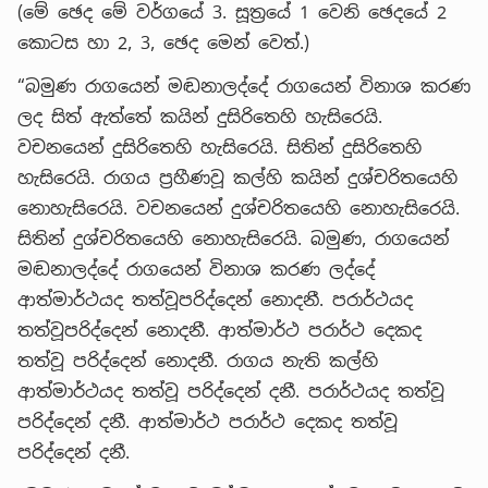
(මේ ඡෙද මේ වර්ගයේ 3. සූත්‍රයේ 1 වෙනි ඡෙදයේ 2
කොටස හා 2, 3, ඡෙද මෙන් වෙත්.)
“බමුණ රාගයෙන් මඬනාලද්දේ රාගයෙන් විනාශ කරණ
ලද සිත් ඇත්තේ කයින් දුසිරිතෙහි හැසිරෙයි.
වචනයෙන් දුසිරිතෙහි හැසිරෙයි. සිතින් දුසිරිතෙහි
හැසිරෙයි. රාගය ප්‍රහීණවූ කල්හි කයින් දුශ්චරිතයෙහි
නොහැසිරෙයි. වචනයෙන් දුශ්චරිතයෙහි නොහැසිරෙයි.
සිතින් දුශ්චරිතයෙහි නොහැසිරෙයි. බමුණ, රාගයෙන්
මඬනාලද්දේ රාගයෙන් විනාශ කරණ ලද්දේ
ආත්මාර්ථයද තත්වූපරිද්දෙන් නොදනී. පරාර්ථයද
තත්වූපරිද්දෙන් නොදනී. ආත්මාර්ථ පරාර්ථ දෙකද
තත්වූ පරිද්දෙන් නොදනී. රාගය නැති කල්හි
ආත්මාර්ථයද තත්වූ පරිද්දෙන් දනී. පරාර්ථයද තත්වූ
පරිද්දෙන් දනී. ආත්මාර්ථ පරාර්ථ දෙකද තත්වූ
පරිද්දෙන් දනී.