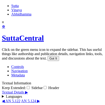
Sutta
Vinaya
Abhidhamma
≡
☸
SuttaCentral
Click on the green menu icon to expand the sidebar. This has useful
things like authorship and publication details, navigation links, tools,
and discussions about the text.
Got It
Controls
Navigation
Metadata
Textual Information
Keep Extended:
Sidebar
Header
Textual Details ▶
Languages
◀ AN 5.122
AN 5.124 ▶