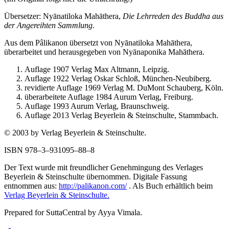
Übersetzer:
Nyānatiloka Mahāthera
,
Die Lehrreden des Buddha aus
der Angereihten Sammlung
.
Aus dem Pâlikanon übersetzt von Nyānatiloka Mahāthera,
überarbeitet und herausgegeben von Nyānaponika Mahāthera.
Auflage 1907 Verlag Max Altmann, Leipzig.
Auflage 1922 Verlag Oskar Schloß, München-Neubiberg.
revidierte Auflage 1969 Verlag M. DuMont Schauberg, Köln.
überarbeitete Auflage 1984 Aurum Verlag, Freiburg.
Auflage 1993 Aurum Verlag, Braunschweig.
Auflage 2013 Verlag Beyerlein & Steinschulte, Stammbach.
© 2003 by Verlag Beyerlein & Steinschulte.
ISBN 978–3–931095–88–8
Der Text wurde mit freundlicher Genehmingung des Verlages
Beyerlein & Steinschulte übernommen. Digitale Fassung
entnommen aus:
http://palikanon.com/
. Als Buch erhältlich beim
Verlag Beyerlein & Steinschulte.
Prepared for SuttaCentral by
Ayya Vimala
.