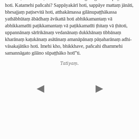
hoti. Katamehi pañcahi? Sappāyakārī hoti, sappāye mattaṃ jānāti,
bhesajjaṃ paṭisevitā hoti, atthakāmassa gilā­nu­paṭṭhā­kassa
yathābhūtaṃ ābādhaṃ āvikattā hoti abhikkamantaṃ vā
abhikkamatīti paṭikkamantaṃ vā paṭikkamatīti ṭhitaṃ vā ṭhitoti,
uppannānaṃ sārīrikānaṃ vedanānaṃ dukkhānaṃ tibbānaṃ
kharānaṃ kaṭukānaṃ asātānaṃ amanāpānaṃ pāṇaharānaṃ adhi­
vāsaka­jātiko hoti. Imehi kho, bhikkhave, pañcahi dhammehi
samannāgato gilāno sūpaṭṭhāko hotī”ti.
Tatiyaṃ.
◀
▶