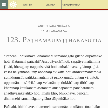
☸
≡
Sutta
Vinaya
Abhidhamma
Aṅguttara Nikāya 5
13. Gilānavagga
123. Paṭha­ma­u­paṭṭhā­ka­sutta
“Pañcahi, bhikkhave, dhammehi samannāgato gilāno
dūpaṭṭhāko
hoti. Katamehi pañcahi? Asappāyakārī hoti, sappāye mattaṃ na
jānāti, bhesajjaṃ nappaṭisevitā hoti, atthakāmassa gilā­nu­paṭṭhā­
kassa na yathābhūtaṃ ābādhaṃ āvikattā hoti abhikkamantaṃ vā
abhikkamatīti paṭikkamantaṃ vā paṭikkamatīti ṭhitaṃ vā ṭhitoti,
uppannānaṃ sārīrikānaṃ vedanānaṃ dukkhānaṃ
tibbānaṃ
kharānaṃ kaṭukānaṃ asātānaṃ amanāpānaṃ pāṇaharānaṃ
anadhi­vāsaka­jātiko hoti. Imehi kho, bhikkhave, pañcahi
dhammehi samannāgato gilāno dūpaṭṭhāko hoti.
Pañcahi, bhikkhave, dhammehi samannāgato gilāno sūpaṭṭhāko