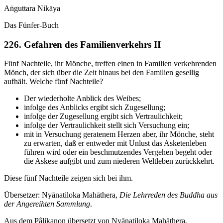
Aṅguttara Nikāya
Das Fünfer-Buch
226. Gefahren des Familienverkehrs
II
Fünf Nachteile, ihr Mönche, treffen einen in Familien verkehrenden
Mönch, der sich über die Zeit hinaus bei den Familien gesellig
aufhält. Welche fünf Nachteile?
Der wiederholte Anblick des Weibes;
infolge des Anblicks ergibt sich Zugesellung;
infolge der Zugesellung ergibt sich Vertraulichkeit;
infolge der Vertraulichkeit stellt sich Versuchung ein;
mit in Versuchung geratenem Herzen aber, ihr Mönche, steht
zu erwarten, daß er entweder mit Unlust das Asketenleben
führen wird oder ein beschmutzendes Vergehen begeht oder
die Askese aufgibt und zum niederen Weltleben zurückkehrt.
Diese fünf Nachteile zeigen sich bei ihm.
Übersetzer:
Nyānatiloka Mahāthera
,
Die Lehrreden des Buddha aus
der Angereihten Sammlung
.
Aus dem Pâlikanon übersetzt von Nyānatiloka Mahāthera,