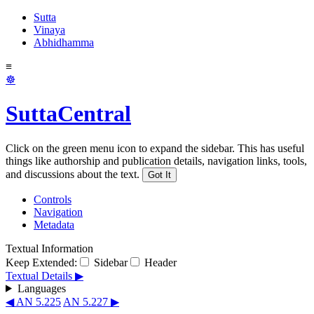
Sutta
Vinaya
Abhidhamma
≡
☸
SuttaCentral
Click on the green menu icon to expand the sidebar. This has useful
things like authorship and publication details, navigation links, tools,
and discussions about the text.
Got It
Controls
Navigation
Metadata
Textual Information
Keep Extended:
Sidebar
Header
Textual Details ▶
Languages
◀ AN 5.225
AN 5.227 ▶