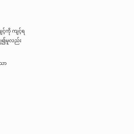
်ကို ကျင့်ရ
ာချ၍မူလည်း
သော