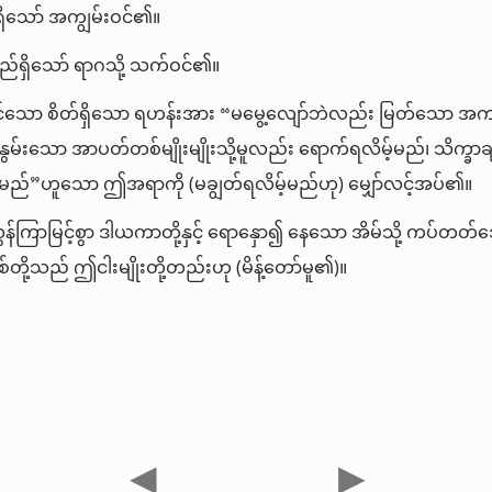
ရှိသော် အကျွမ်းဝင်၏။
်ရှိသော် ရာဂသို့ သက်ဝင်၏။
်သော စိတ်ရှိသော ရဟန်းအား “မမွေ့လျော်ဘဲလည်း မြတ်သော အကျင့
်နွမ်းသော အာပတ်တစ်မျိုးမျိုးသို့မူလည်း ရောက်ရလိမ့်မည်၊ သိက္ခ
်မည်”ဟူသော ဤအရာကို (မချွတ်ရလိမ့်မည်ဟု) မျှော်လင့်အပ်၏။
ွန်ကြာမြင့်စွာ ဒါယကာတို့နှင့် ရောနှော၍ နေသော အိမ်သို့ ကပ်တတ်
ို့သည် ဤငါးမျိုးတို့တည်းဟု (မိန့်တော်မူ၏)။
◀
▶