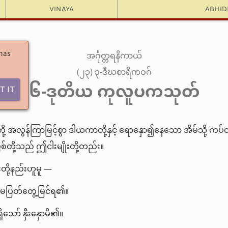
Vinaya
Abhi
အင်္ဂုတ္တရနိကာယ်
 has
(၂၃) ၃-ဒီဃစာရိကဝဂ်
၆-ဒုတိယ ကုလူပကသုတ်
t It
ု့ အလွန်ကြာမြင့်စွာ ဒါယကာတို့နှင့် ရောနှော၍နေသော အိမ်သို့ 
တို့သည် ဤငါးမျိုးတို့တည်း။
တို့နည်းဟူမူ —
မပြတ်တွေ့မြင်ရ၏။
ိသော် နှီးနှောမိ၏။