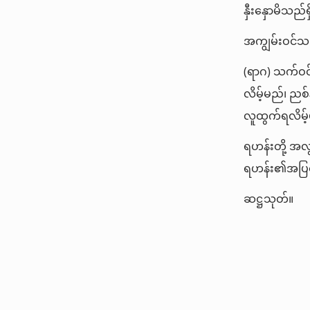
နှီးနှောမိသည်
အကျွမ်းဝင်သည
(ရာဂ) သက်ဝင
လိမ့်မည်၊ ညစ
လူထွက်ရလိမ့
ရဟန်းတို့ အလ
ရဟန်း၏အပြစ်တ
ဆဋ္ဌသုတ်။