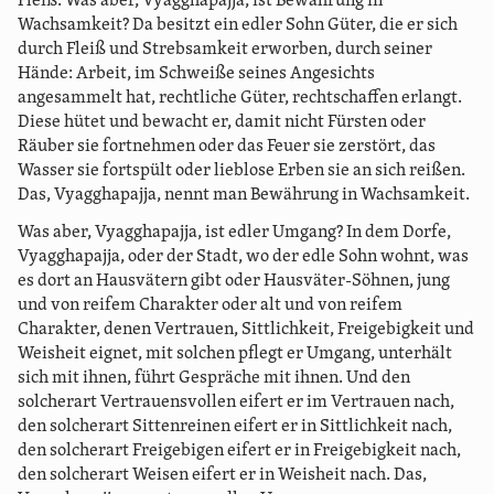
Fleiß. Was aber, Vyagghapajja, ist Bewährung in
Wachsamkeit? Da besitzt ein edler Sohn Güter, die er sich
durch Fleiß und Strebsamkeit erworben, durch seiner
Hände: Arbeit, im Schweiße seines Angesichts
angesammelt hat, rechtliche Güter, rechtschaffen erlangt.
Diese hütet und bewacht er, damit nicht Fürsten oder
Räuber sie fortnehmen oder das Feuer sie zerstört, das
Wasser sie fortspült oder lieblose Erben sie an sich reißen.
Das, Vyagghapajja, nennt man Bewährung in Wachsamkeit.
Was aber, Vyagghapajja, ist edler Umgang? In dem Dorfe,
Vyagghapajja, oder der Stadt, wo der edle Sohn wohnt, was
es dort an Hausvätern gibt oder Hausväter-Söhnen, jung
und von reifem Charakter oder alt und von reifem
Charakter, denen Vertrauen, Sittlichkeit, Freigebigkeit und
Weisheit eignet, mit solchen pflegt er Umgang, unterhält
sich mit ihnen, führt Gespräche mit ihnen. Und den
solcherart Vertrauensvollen eifert er im Vertrauen nach,
den solcherart Sittenreinen eifert er in Sittlichkeit nach,
den solcherart Freigebigen eifert er in Freigebigkeit nach,
den solcherart Weisen eifert er in Weisheit nach. Das,