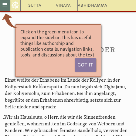
☸
≡
Sutta
Vinaya
Abhidhamma
Click on the green menu icon to
Aṅguttara Nikāya
expand the sidebar. This has useful
Das Achter-Buch
things like authorship and
54. Grundlagen der
publication details, navigation links,
tools, and discussions about the text.
Wohlfahrt
Got It
Einst weilte der Erhabene im Lande der Koliyer, in der
Koliyerstadt Kakkarapatta. Da nun begab sich Dīghajanu,
der Koliyersohn, zum Erhabenen. Bei ihm angelangt,
begrüßte er den Erhabenen ehrerbietig, setzte sich zur
Seite nieder und sprach:
„Wir als Hausleute, o Herr, die wir die Sinnenfreuden
genießen, wohnen mitten im Gedränge von Weibern und
Kindern. Wir gebrauchen feinstes Sandelholz, verwenden