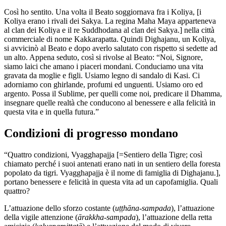
Così ho sentito
. Una volta il Beato soggiornava fra i Koliya, [i
Koliya erano i rivali dei Sakya. La regina Maha Maya apparteneva
al clan dei Koliya e il re Suddhodana al clan dei Sakya.] nella città
commerciale di nome Kakkarapatta. Quindi Dighajanu, un Koliya,
si avvicinò al Beato e dopo averlo salutato con rispetto si sedette ad
un alto. Appena seduto, così si rivolse al Beato: “Noi, Signore,
siamo laici che amano i piaceri mondani. Conduciamo una vita
gravata da moglie e figli. Usiamo legno di sandalo di Kasi. Ci
adorniamo con ghirlande, profumi ed unguenti. Usiamo oro ed
argento. Possa il Sublime, per quelli come noi, predicare il Dhamma,
insegnare quelle realtà che conducono al benessere e alla felicità in
questa vita e in quella futura.”
Condizioni di progresso mondano
“Quattro condizioni, Vyagghapajja [=Sentiero della Tigre; così
chiamato perché i suoi antenati erano nati in un sentiero della foresta
popolato da tigri. Vyagghapajja è il nome di famiglia di Dighajanu.],
portano benessere e felicità in questa vita ad un capofamiglia. Quali
quattro?
L’attuazione dello sforzo costante (
uṭṭhāna-sampada
), l’attuazione
della vigile attenzione (
ārakkha-sampada
), l’attuazione della retta