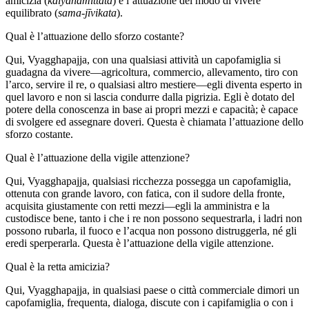
amicizia (
kalyanamittatā
) e l’attuazione del modo di vivere
equilibrato (
sama-jīvikata
).
Qual è l’attuazione dello sforzo costante?
Qui, Vyagghapajja, con una qualsiasi attività un capofamiglia si
guadagna da vivere—agricoltura, commercio, allevamento, tiro con
l’arco, servire il re, o qualsiasi altro mestiere—egli diventa esperto in
quel lavoro e non si lascia condurre dalla pigrizia. Egli è dotato del
potere della conoscenza in base ai propri mezzi e capacità; è capace
di svolgere ed assegnare doveri. Questa è chiamata l’attuazione dello
sforzo costante.
Qual è l’attuazione della vigile attenzione?
Qui, Vyagghapajja, qualsiasi ricchezza possegga un capofamiglia,
ottenuta con grande lavoro, con fatica, con il sudore della fronte,
acquisita giustamente con retti mezzi—egli la amministra e la
custodisce bene, tanto i che i re non possono sequestrarla, i ladri non
possono rubarla, il fuoco e l’acqua non possono distruggerla, né gli
eredi sperperarla. Questa è l’attuazione della vigile attenzione.
Qual è la retta amicizia?
Qui, Vyagghapajja, in qualsiasi paese o città commerciale dimori un
capofamiglia, frequenta, dialoga, discute con i capifamiglia o con i