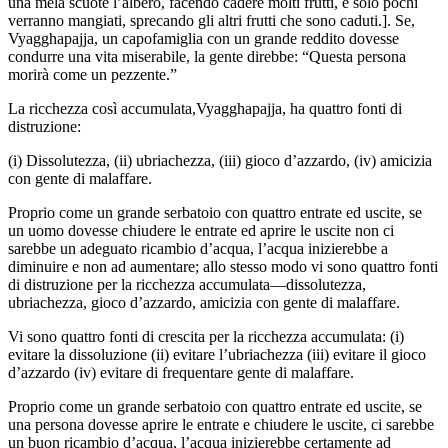
una mela scuote l’albero, facendo cadere molti frutti, e solo pochi
verranno mangiati, sprecando gli altri frutti che sono caduti.]. Se,
Vyagghapajja, un capofamiglia con un grande reddito dovesse
condurre una vita miserabile, la gente direbbe: “Questa persona
morirà come un pezzente.”
La ricchezza così accumulata,Vyagghapajja, ha quattro fonti di
distruzione:
(i) Dissolutezza, (ii) ubriachezza, (iii) gioco d’azzardo, (iv) amicizia
con gente di malaffare.
Proprio come un grande serbatoio con quattro entrate ed uscite, se
un uomo dovesse chiudere le entrate ed aprire le uscite non ci
sarebbe un adeguato ricambio d’acqua, l’acqua inizierebbe a
diminuire e non ad aumentare; allo stesso modo vi sono quattro fonti
di distruzione per la ricchezza accumulata—dissolutezza,
ubriachezza, gioco d’azzardo, amicizia con gente di malaffare.
Vi sono quattro fonti di crescita per la ricchezza accumulata: (i)
evitare la dissoluzione (ii) evitare l’ubriachezza (iii) evitare il gioco
d’azzardo (iv) evitare di frequentare gente di malaffare.
Proprio come un grande serbatoio con quattro entrate ed uscite, se
una persona dovesse aprire le entrate e chiudere le uscite, ci sarebbe
un buon ricambio d’acqua, l’acqua inizierebbe certamente ad