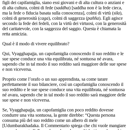
figli dei capifamiglia, siano essi giovani e di alta cultura o anziani e
di alta cultura, colmi di fede (
saddha
) [saddha non è la fede cieca,
ma la fede o fiducia basata sulla conoscenza], colmi di virtù (
sila
),
colmi di generosità (
caga
), colmi di saggezza (
pañña
). Egli agisce
secondo la fede dei fedeli, con la virtù dei virtuosi, con la generosità
del caritatevole, con la saggezza del saggio. Questa è chiamata la
retta amicizia.
Qual è il modo di vivere equilibrato?
Qui, Vyagghapajja, un capofamiglia conoscendo il suo reddito e le
sue spese conduce una vita equilibrata, né sontuosa né avara,
sapendo che in tal modo il suo reddito sarà maggiore delle sue spese
e non viceversa.
Proprio come l’orafo o un suo apprendista, sa come tarare
perfettamente il suo bilanciere, così un capofamiglia conoscendo il
suo reddito e le sue spese conduce una vita equilibrata, né sontuosa
né avara, sapendo che in tal modo il suo reddito sarà maggiore delle
sue spese e non viceversa.
Se, Vyagghapajja, un capofamiglia con poco reddito dovesse
condurre una vita sontuosa, la gente direbbe: “Questa persona
consuma più del suo reddito come un albero di mele
[Udumbarakhadaka. Il Commentario spiega che chi vuole mangiare