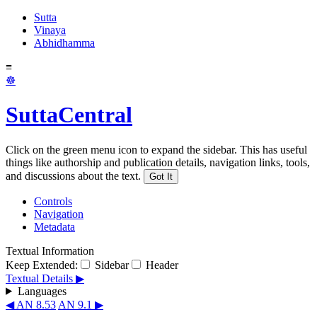
Sutta
Vinaya
Abhidhamma
≡
☸
SuttaCentral
Click on the green menu icon to expand the sidebar. This has useful
things like authorship and publication details, navigation links, tools,
and discussions about the text.
Got It
Controls
Navigation
Metadata
Textual Information
Keep Extended:
Sidebar
Header
Textual Details ▶
Languages
◀ AN 8.53
AN 9.1 ▶