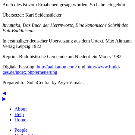
Auch dies ist vom Erhabenen gesagt worden,
So habe ich gehört
.
Übersetzer:
Karl Seidenstücker
Itivuttaka, Das Buch der Herrnworte, Eine kanonische Schrift des
Pāli-Buddhismus.
In erstmaliger deutscher Übersetzung aus dem Urtext, Max Altmann
Verlag Leipzig 1922
Reprint: Buddhistische Gemeinde am Niederrhein Moers 1982
Digitale Fassung:
http://palikanon.com/
und
http://www.budd-
ges.de/index.php/erneuerung
Prepared for SuttaCentral by
Ayya Vimala
.
◀
▶
About
Help
Home
People