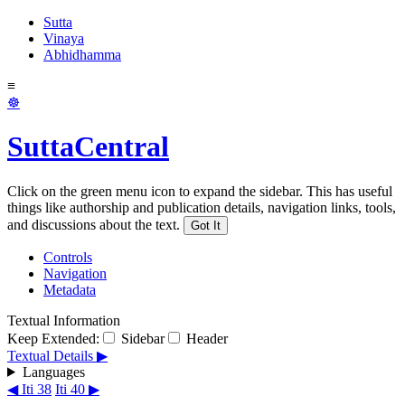
Sutta
Vinaya
Abhidhamma
≡
☸
SuttaCentral
Click on the green menu icon to expand the sidebar. This has useful
things like authorship and publication details, navigation links, tools,
and discussions about the text.
Got It
Controls
Navigation
Metadata
Textual Information
Keep Extended:
Sidebar
Header
Textual Details ▶
Languages
◀ Iti 38
Iti 40 ▶