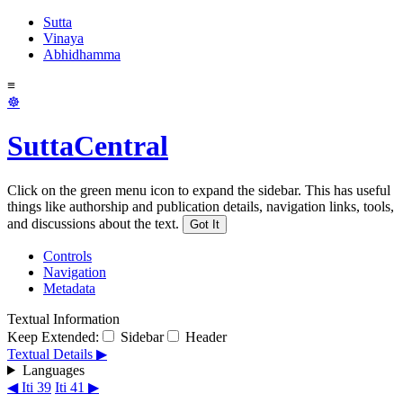
Sutta
Vinaya
Abhidhamma
≡
☸
SuttaCentral
Click on the green menu icon to expand the sidebar. This has useful
things like authorship and publication details, navigation links, tools,
and discussions about the text.
Got It
Controls
Navigation
Metadata
Textual Information
Keep Extended:
Sidebar
Header
Textual Details ▶
Languages
◀ Iti 39
Iti 41 ▶