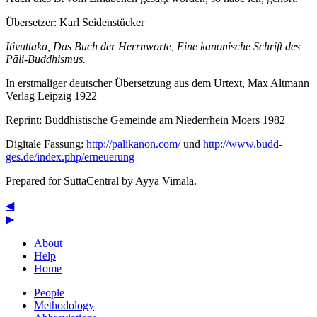
Übersetzer:
Karl Seidenstücker
Itivuttaka, Das Buch der Herrnworte, Eine kanonische Schrift des
Pāli-Buddhismus.
In erstmaliger deutscher Übersetzung aus dem Urtext, Max Altmann
Verlag Leipzig 1922
Reprint: Buddhistische Gemeinde am Niederrhein Moers 1982
Digitale Fassung:
http://palikanon.com/
und
http://www.budd-
ges.de/index.php/erneuerung
Prepared for SuttaCentral by
Ayya Vimala
.
◀
▶
About
Help
Home
People
Methodology