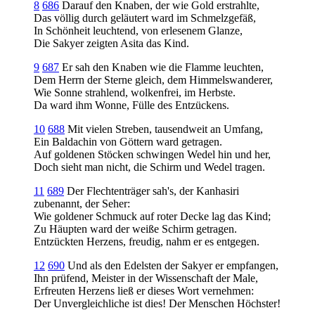
8
686
Darauf den Knaben, der wie Gold erstrahlte,
Das völlig durch geläutert ward im Schmelzgefäß,
In Schönheit leuchtend, von erlesenem Glanze,
Die Sakyer zeigten Asita das Kind.
9
687
Er sah den Knaben wie die Flamme leuchten,
Dem Herrn der Sterne gleich, dem Himmelswanderer,
Wie Sonne strahlend, wolkenfrei, im Herbste.
Da ward ihm Wonne, Fülle des Entzückens.
10
688
Mit vielen Streben, tausendweit an Umfang,
Ein Baldachin von Göttern ward getragen.
Auf goldenen Stöcken schwingen Wedel hin und her,
Doch sieht man nicht, die Schirm und Wedel tragen.
11
689
Der Flechtenträger sah's, der Kanhasiri
zubenannt, der Seher:
Wie goldener Schmuck auf roter Decke lag das Kind;
Zu Häupten ward der weiße Schirm getragen.
Entzückten Herzens, freudig, nahm er es entgegen.
12
690
Und als den Edelsten der Sakyer er empfangen,
Ihn prüfend, Meister in der Wissenschaft der Male,
Erfreuten Herzens ließ er dieses Wort vernehmen:
Der Unvergleichliche ist dies! Der Menschen Höchster!