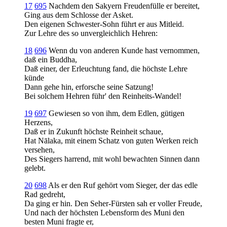
17
695
Nachdem den Sakyern Freudenfülle er bereitet,
Ging aus dem Schlosse der Asket.
Den eigenen Schwester-Sohn führt er aus Mitleid.
Zur Lehre des so unvergleichlich Hehren:
18
696
Wenn du von anderen Kunde hast vernommen,
daß ein Buddha,
Daß einer, der Erleuchtung fand, die höchste Lehre
künde
Dann gehe hin, erforsche seine Satzung!
Bei solchem Hehren führ' den Reinheits-Wandel!
19
697
Gewiesen so von ihm, dem Edlen, gütigen
Herzens,
Daß er in Zukunft höchste Reinheit schaue,
Hat Nālaka, mit einem Schatz von guten Werken reich
versehen,
Des Siegers harrend, mit wohl bewachten Sinnen dann
gelebt.
20
698
Als er den Ruf gehört vom Sieger, der das edle
Rad gedreht,
Da ging er hin. Den Seher-Fürsten sah er voller Freude,
Und nach der höchsten Lebensform des Muni den
besten Muni fragte er,