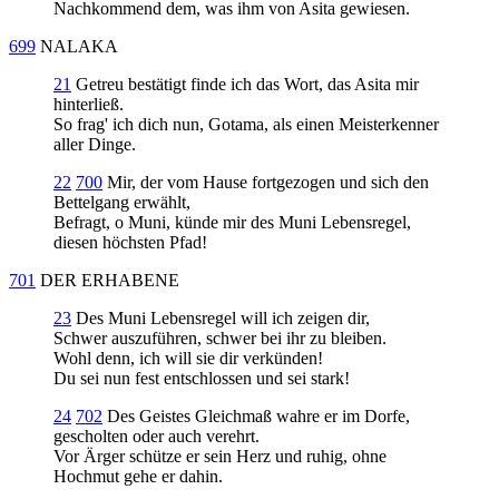
Nachkommend dem, was ihm von Asita gewiesen.
699
NALAKA
21
Getreu bestätigt finde ich das Wort, das Asita mir
hinterließ.
So frag' ich dich nun, Gotama, als einen Meisterkenner
aller Dinge.
22
700
Mir, der vom Hause fortgezogen und sich den
Bettelgang erwählt,
Befragt, o Muni, künde mir des Muni Lebensregel,
diesen höchsten Pfad!
701
DER ERHABENE
23
Des Muni Lebensregel will ich zeigen dir,
Schwer auszuführen, schwer bei ihr zu bleiben.
Wohl denn, ich will sie dir verkünden!
Du sei nun fest entschlossen und sei stark!
24
702
Des Geistes Gleichmaß wahre er im Dorfe,
gescholten oder auch verehrt.
Vor Ärger schütze er sein Herz und ruhig, ohne
Hochmut gehe er dahin.