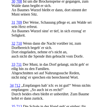
30
708
Ist um die Brockenspeise er gegangen, zum
Walde dann begibt er sich.
An Baumes Wurzel bleibt er dann, dort nimmt der
Muni seinen Sitz.
31
709
Der Weise, Schauung pflege er, am Walde sei
sein Herz erfreut.
An Baumes Wurzel sinn' er tief, in sich erzeug' er
Seligkeit.
32
710
Wenn dann die Nacht vorüber ist, zum
Dorfbereich begeb' er sich.
Dort eingeladen, nehme er's nicht an,
auch nicht die Spende ihm gebracht vom Dorfe.
33
711
Der Muni, in das Dorf gelangt, nicht geh' er
eilig hin zu den Familien.
Abgeschnitten sei auf Nahrungssuche Reden,
nicht mög' er sprechen ein berechnend Wort.
34
712
„Empfangen hab' ich: es ist gut!“ Wenn nichts
empfangen: „So auch ist es recht!“
Durch beides eben bleibt er unberührt. Zum Baume
kehrt er dann zurück.
35
713
Die Schale in der Hand geh' er einher; für