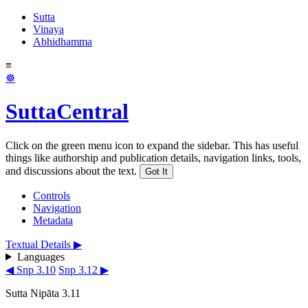
Sutta
Vinaya
Abhidhamma
≡
☸
SuttaCentral
Click on the green menu icon to expand the sidebar. This has useful
things like authorship and publication details, navigation links, tools,
and discussions about the text.
Got It
Controls
Navigation
Metadata
Textual Details ▶
Languages
◀ Snp 3.10
Snp 3.12 ▶
Sutta Nipāta 3.11