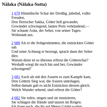
Nālaka (Nālaka-Sutta)
1
679
Himmlische Schar der Dreißig, jubelnd, voller
Freuden,
Den Herrscher Sakka, Götter hell gewandet,
Gewänder schwingend, lauten Preis verkündend,—
Sie schaute Asita, der Seher, von seiner Tages-
Wohnstatt aus.
2
680
Als er die frohgestimmten, die entzückten Götter
sah
Und seine Achtung er bezeugt, sprach dann der Seher
dies:
Warum denn ist so überaus erfreut die Götterschar?
Weshalb wiegt ihr euch hin und her, Gewänder
schwingend?
3
681
Auch als mit den Asuren es zum Kampfe kam,
Den Göttern Sieg war, die Asuren unterlagen,
Selbst damals gab es nicht Entzücken diesem gleich.
Welch Wunder sehend, sind erfreut die Götter?
4
682
Sie rufen, singen und sie musizieren,
Sie schlagen die Hände und tanzen im Reigen.
Ich frage euch, die ihr auf Merus Gipfel wohnt.