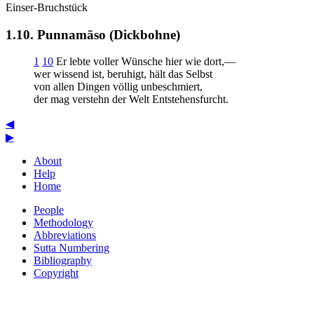
Einser-Bruchstück
1.10. Punnamāso (Dickbohne)
1
10
Er lebte voller Wünsche hier wie dort,—
wer wissend ist, beruhigt, hält das Selbst
von allen Dingen völlig unbeschmiert,
der mag verstehn der Welt Entstehensfurcht.
◀
▶
About
Help
Home
People
Methodology
Abbreviations
Sutta Numbering
Bibliography
Copyright