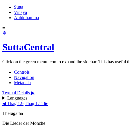
Sutta
Vinaya
Abhidhamma
≡
☸
SuttaCentral
Click on the green menu icon to expand the sidebar. This has useful thi
Controls
Navigation
Metadata
Textual Details ▶
Languages
◀ Thag 1.9
Thag 1.11 ▶
Theragāthā
Die Lieder der Mönche