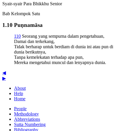
Syair-syair Para Bhikkhu Senior
Bab Kelompok Satu
1.10 Puṇnamāsa
1
10
Seorang yang sempurna dalam pengetahuan,
Damai dan terkekang,
Tidak berharap untuk berdiam di dunia ini atau pun di
dunia berikutnya,
Tanpa kemelekatan terhadap apa pun,
Mereka mengetahui muncul dan lenyapnya dunia.
◀
▶
About
Help
Home
People
Methodology
Abbreviations
Sutta Numbering
Bibliography