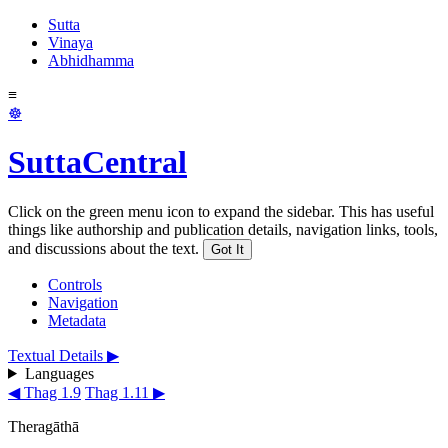
Sutta
Vinaya
Abhidhamma
≡
☸
SuttaCentral
Click on the green menu icon to expand the sidebar. This has useful
things like authorship and publication details, navigation links, tools,
and discussions about the text.
Got It
Controls
Navigation
Metadata
Textual Details ▶
Languages
◀ Thag 1.9
Thag 1.11 ▶
Theragāthā