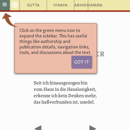
☸
≡
Sutta
Vinaya
Abhidhamma
Click on the green menu icon to
Theragāthā
expand the sidebar. This has useful
Die Lieder der Mönche
things like authorship and
Einser-Bruchstück
publication details, navigation links,
1.48. Sanjayo (der
tools, and discussions about the text.
Geborene)
Got It
Seit ich hinausgezogen bin
vom Haus in die Hauslosigkeit,
erkenne ich kein Denken mehr,
das haßverbunden ist, unedel.
◀
▶