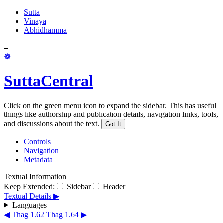
Sutta
Vinaya
Abhidhamma
≡
☸
SuttaCentral
Click on the green menu icon to expand the sidebar. This has useful
things like authorship and publication details, navigation links, tools,
and discussions about the text.
Got It
Controls
Navigation
Metadata
Textual Information
Keep Extended:
Sidebar
Header
Textual Details ▶
Languages
◀ Thag 1.62
Thag 1.64 ▶