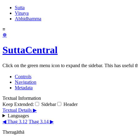
Sutta
Vinaya
Abhidhamma
≡
☸
SuttaCentral
Click on the green menu icon to expand the sidebar. This has useful thi
Controls
Navigation
Metadata
Textual Information
Keep Extended:
Sidebar
Header
Textual Details ▶
Languages
◀ Thag 3.12
Thag 3.14 ▶
Theragāthā