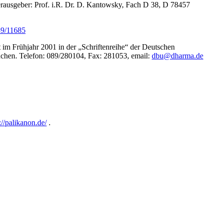
rausgeber: Prof. i.R. Dr. D. Kantowsky, Fach D 38, D 78457
89/11685
m Frühjahr 2001 in der „Schriftenreihe“ der Deutschen
chen. Telefon: 089/280104, Fax: 281053, email:
dbu@dharma.de
://palikanon.de/
.