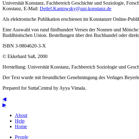
Universität Konstanz, Fachbereich Geschichte und Soziologie, Fors
Konstanz, E-Mail:
Detlef.Kantowsky@uni-konstanz.de
Als elektronische Publikation erschienen im Konstanzer Online-Pu
Eine Auswahl von rund fünfhundert Versen der Nonnen und Mönche mi
Buddhistischen Union. Bestellungen über den Buchhandel oder direk
ISBN 3-9804620-3-X
© Ekkehard Saß, 2000
Herstellung: Universität Konstanz, Fachbereich Soziologie und Ges
Der Text wurde mit freundlicher Genehmingung des Verlages Beyerl
Prepared for SuttaCentral by
Ayya Vimala
.
◀
▶
About
Help
Home
People