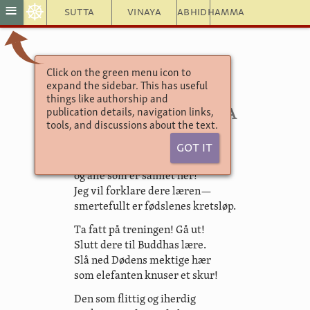
☸
≡
Sutta
Vinaya
Abhidhamma
Click on the green menu icon to
Brødrenes sanger
expand the sidebar. This has useful
Sanger med tre vers
things like authorship and
3.13. Abhibhuta
publication details, navigation links,
tools, and discussions about the text.
Got It
Hør, alle mine slektninger,
og alle som er samlet her!
Jeg vil forklare dere læren—
smertefullt er fødslenes kretsløp.
Ta fatt på treningen! Gå ut!
Slutt dere til Buddhas lære.
Slå ned Dødens mektige hær
som elefanten knuser et skur!
Den som flittig og iherdig